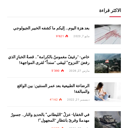
الاكثر قراءة
بعد هزة اليوم… إليكم ما كشفه الخبير الجيولوجي
مايو 7, 2023
9٬621
خاص- “رغيفٌ مغموسٌ بالكرامة”.. قصةُ الخبازِ الذي
رفضَ “النزوح” ليبقى “سنداً” لقرى المواجهة!
مارس 27, 2026
5٬390
الرضاعة الطبيعية بعد عمر السنتين: بين الواقع
والمبالغة!
ديسمبر 21, 2022
4٬162
في الخفايا- عزلُ “الليطاني” بالحديدِ والنار.. جسورٌ
مهدمةٌ وقرىً بانتظارِ “المجهول”!