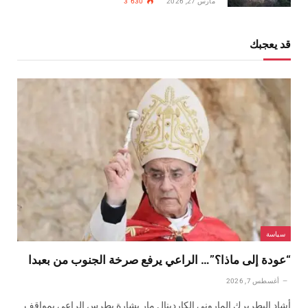
مارس 27, 2026
3٬630
قد يعجبك
سياسة
“عودة إلى ماذا؟”… الراعي يرفع صرخة الجنوب من بعبدا
أغسطس 7, 2026
أشاد البطريرك الماروني الكاردينال مار بشارة بطرس الراعي بمواقف