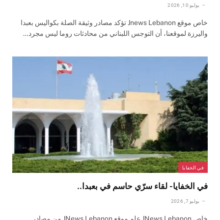
يوليو 10, 2026
خاص موقع Jnews Lebanon تؤكد مصادر وثيقة الصلة بكواليس بعبدا
واليرزة لموقعنا، أن التوجس اللبناني من محادثات روما ليس مجرد…
في الخفايا
في الخفايا- لقاء سرّي حاسم في بعبدا..
يوليو 7, 2026
خاص JNews Lebanon علم موقع JNews Lebanon من مصادر