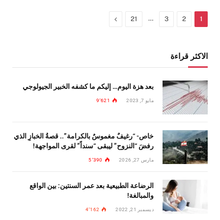
…
التالي
21
3
2
1
الاكثر قراءة
بعد هزة اليوم… إليكم ما كشفه الخبير الجيولوجي
مايو 7, 2023
9٬621
خاص- “رغيفٌ مغموسٌ بالكرامة”.. قصةُ الخبازِ الذي
رفضَ “النزوح” ليبقى “سنداً” لقرى المواجهة!
مارس 27, 2026
5٬390
الرضاعة الطبيعية بعد عمر السنتين: بين الواقع
والمبالغة!
ديسمبر 21, 2022
4٬162