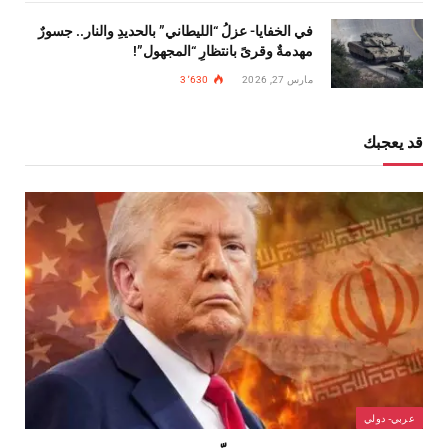
في الخفايا- عزلُ “الليطاني” بالحديدِ والنار.. جسورٌ
مهدمةٌ وقرىً بانتظارِ “المجهول”!
مارس 27, 2026
3٬630
قد يعجبك
عربي- دولي