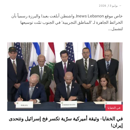
يوليو 13, 2026
خاص موقع Jnews Lebanon واشنطن أبلغت بعبدا واليرزة رسمياً بأن
الخرائط الجاهزة لـ ‘المناطق التجريبية’ في الجنوب تمّت توسيعها
لتشمل…
في الخفايا
في الخفايا- وثيقة أميركية سرّية تكسر فخ إسرائيل وتتحدى
إيران!