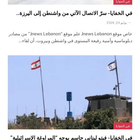
في الخفايا
في الخفايا- سرّ الاتصال الآتي من واشنطن إلى اليرزة..
يوليو 20, 2026
خاص موقع Jnews Lebanon علم موقع “Jnews Lebanon” من مصادر
دبلوماسية وأمنية رفيعة المستوى في واشنطن وبيروت، أن لقاء…
في الخفايا
في الخفايا- فيتو لبناني حاسم بوجه “المراوغة الإسرائيلية”