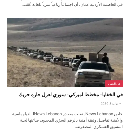
في العاصمة الأردنية عمان، أن اجتماعاً رباعياً سرياً للغاية عُقد…
في الخفايا
في الخفايا- مخطط اميركي- سوري لعزل حارة حريك
يوليو 3, 2026
خاص JNews Lebanon نقلت مصادر JNews Lebanon الدبلوماسية
والأمنية تفاصيل وثيقة أمنية بالرقم السرّي المحدود، صاغتها لجنة
التنسيق العسكري المصغرة…