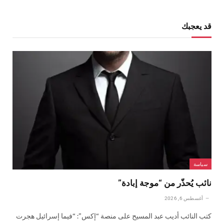
قد يعجبك
سياسة
نائب يُحذّر من “موجة إبادة”
أغسطس 6, 2026
كتب النائب أديب عبد المسيح على منصة “إكس”: “فيما إسرائيل هجرت