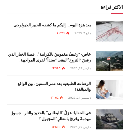
الاكثر قراءة
بعد هزة اليوم… إليكم ما كشفه الخبير الجيولوجي
مايو 7, 2023
9٬621
خاص- “رغيفٌ مغموسٌ بالكرامة”.. قصةُ الخبازِ الذي
رفضَ “النزوح” ليبقى “سنداً” لقرى المواجهة!
مارس 27, 2026
5٬390
الرضاعة الطبيعية بعد عمر السنتين: بين الواقع
والمبالغة!
ديسمبر 21, 2022
4٬162
في الخفايا- عزلُ “الليطاني” بالحديدِ والنار.. جسورٌ
مهدمةٌ وقرىً بانتظارِ “المجهول”!
مارس 27, 2026
3٬630