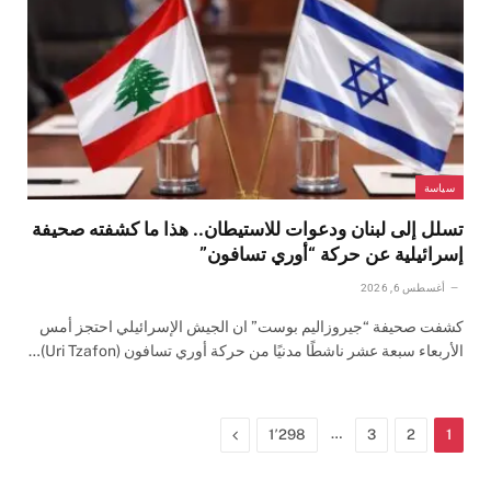
سياسة
تسلل إلى لبنان ودعوات للاستيطان.. هذا ما كشفته صحيفة
إسرائيلية عن حركة “أوري تسافون”
أغسطس 6, 2026
كشفت صحيفة “جيروزاليم بوست” ان الجيش الإسرائيلي احتجز أمس
الأربعاء سبعة عشر ناشطًا مدنيًا من حركة أوري تسافون (Uri Tzafon)…
…
التالي
1٬298
3
2
1