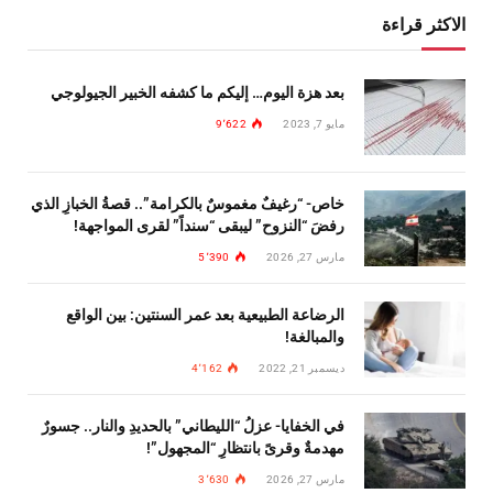
الاكثر قراءة
بعد هزة اليوم… إليكم ما كشفه الخبير الجيولوجي
مايو 7, 2023
9٬622
خاص- “رغيفٌ مغموسٌ بالكرامة”.. قصةُ الخبازِ الذي
رفضَ “النزوح” ليبقى “سنداً” لقرى المواجهة!
مارس 27, 2026
5٬390
الرضاعة الطبيعية بعد عمر السنتين: بين الواقع
والمبالغة!
ديسمبر 21, 2022
4٬162
في الخفايا- عزلُ “الليطاني” بالحديدِ والنار.. جسورٌ
مهدمةٌ وقرىً بانتظارِ “المجهول”!
مارس 27, 2026
3٬630