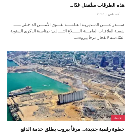
هذه الطرقات ستُقفل غدًا…
أغسطس 3, 2026
صــــدر عـــــن المــديريـة العـامــــة لقـــوى الأمــــن الداخـلي ــــــ
شعبـة العلاقـات العامـــة- البـــــلاغ التــــالـي: بمناسبة الذكرى السنوية
السّادسة لانفجار مرفأ بيروت…
اقتصاد
خطوة رقمية جديدة… مرفأ بيروت يطلق خدمة الدفع