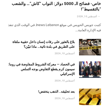
خاص- فضائح الـ 5000 دولار: النواب “كاش”… والشعب
“بالتقسيط”!
أغسطس 10, 2026
كتبت جويس الحويس في موقع Jnews Lebanon في الوقت الذي تنفذ
فيه الإدارة العامة…
بلاغ بالعثور على رفات إنسان داخل حقيبة ملقاة
على الطريق في بلدة نائية… ماذا تبيّن؟
أغسطس 10, 2026
في الحصاد — معركة الشروط المفاوضة في روما:
سيمون كرم يقطع التفاوض بوجه التملص
الإسرائيلي
أغسطس 10, 2026
بعد تحليقه.. الذهب ينخفض!
أغسطس 10, 2026