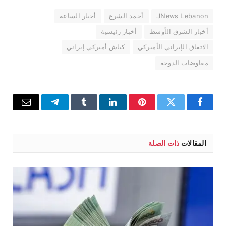
JNews Lebanon.
أحمد الشرع
أخبار الساعة
أخبار الشرق الأوسط
أخبار رئيسية
الاتفاق الإيراني الأميركي
كباش أميركي إيراني
مفاوضات الدوحة
فيسبوك
تويتر
بينتيريست
لينكدإن
Tumblr
تيلقرام
البريد
الإلكترو
المقالات
ذات الصلة