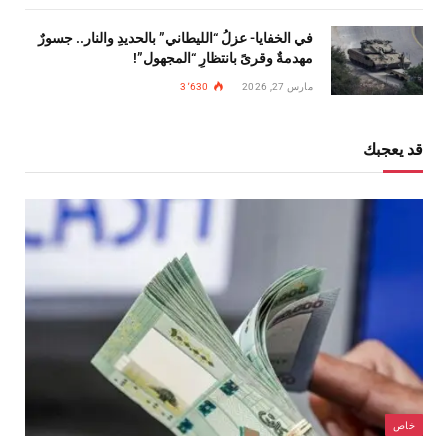
في الخفايا- عزلُ “الليطاني” بالحديدِ والنار.. جسورٌ
مهدمةٌ وقرىً بانتظارِ “المجهول”!
مارس 27, 2026
3٬630
قد يعجبك
خاص