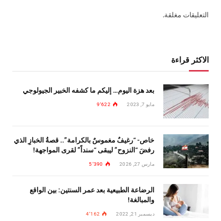
التعليقات مغلقة.
الاكثر قراءة
بعد هزة اليوم… إليكم ما كشفه الخبير الجيولوجي
مايو 7, 2023
9٬622
خاص- “رغيفٌ مغموسٌ بالكرامة”.. قصةُ الخبازِ الذي
رفضَ “النزوح” ليبقى “سنداً” لقرى المواجهة!
مارس 27, 2026
5٬390
الرضاعة الطبيعية بعد عمر السنتين: بين الواقع
والمبالغة!
ديسمبر 21, 2022
4٬162