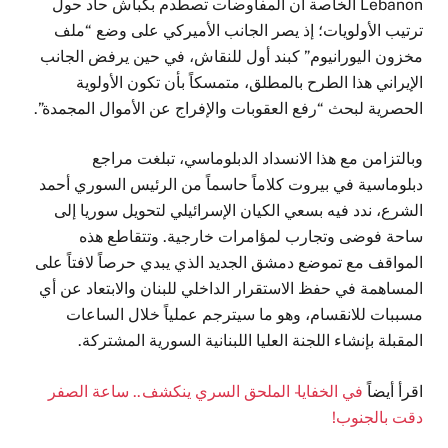
Lebanon الخاصة أن المفاوضات تصطدم بكباش حاد حول
ترتيب الأولويات؛ إذ يصر الجانب الأميركي على وضع “ملف
مخزون اليورانيوم” كبند أول للنقاش، في حين يرفض الجانب
الإيراني هذا الطرح بالمطلق، متمسكاً بأن تكون الأولوية
الحصرية لبحث “رفع العقوبات والإفراج عن الأموال المجمدة”.
وبالتزامن مع هذا الانسداد الدبلوماسي، تبلغت مراجع
دبلوماسية في بيروت كلاماً حاسماً من الرئيس السوري أحمد
الشرع، ندد فيه بسعي الكيان الإسرائيلي لتحويل سوريا إلى
ساحة فوضى وتجارب لمؤامرات خارجية. وتتقاطع هذه
المواقف مع تموضع دمشق الجديد الذي يبدي حرصاً لافتاً على
المساهمة في حفظ الاستقرار الداخلي للبنان والابتعاد عن أي
مسببات للانقسام، وهو ما سيترجم عملياً خلال الساعات
المقبلة بإنشاء اللجنة العليا اللبنانية السورية المشتركة.
اقرأ أيضاً
في الخفايا- الملحق السري ينكشف.. ساعة الصفر
دقت بالجنوب!