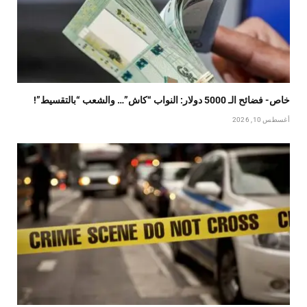
خاص- فضائح الـ 5000 دولار: النواب “كاش”… والشعب “بالتقسيط”!
أغسطس 10, 2026