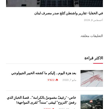
في الخفايا- تقارير واشنطن تُثلج صدر مصرف لبنان
أغسطس 8, 2026
التعليقات مغلقة.
الاكثر قراءة
بعد هزة اليوم… إليكم ما كشفه الخبير الجيولوجي
مايو 7, 2023
9٬622
خاص- “رغيفٌ مغموسٌ بالكرامة”.. قصةُ الخبازِ الذي
رفضَ “النزوح” ليبقى “سنداً” لقرى المواجهة!