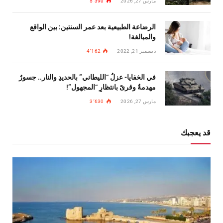
مارس 27, 2026
5٬390
الرضاعة الطبيعية بعد عمر السنتين: بين الواقع
والمبالغة!
ديسمبر 21, 2022
4٬162
في الخفايا- عزلُ “الليطاني” بالحديدِ والنار.. جسورٌ
مهدمةٌ وقرىً بانتظارِ “المجهول”!
مارس 27, 2026
3٬630
قد يعجبك