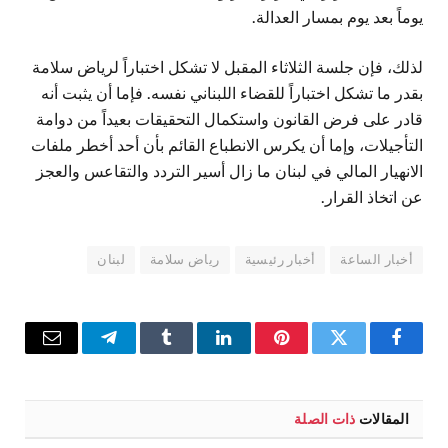
يوماً بعد يوم بمسار العدالة.
لذلك، فإن جلسة الثلاثاء المقبل لا تشكل اختباراً لرياض سلامة
بقدر ما تشكل اختباراً للقضاء اللبناني نفسه. فإما أن يثبت أنه
قادر على فرض القانون واستكمال التحقيقات بعيداً من دوامة
التأجيلات، وإما أن يكرس الانطباع القائم بأن أحد أخطر ملفات
الانهيار المالي في لبنان ما زال أسير التردد والتقاعس والعجز
عن اتخاذ القرار.
أخبار الساعة
أخبار رئيسية
رياض سلامة
لبنان
فيسبوك
تويتر
بينتيريست
لينكدإن
Tumblr
تيلقرام
البريد
الإلكترو
المقالات
ذات الصلة