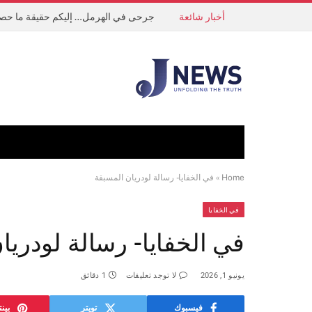
أخبار شائعة
جرحى في الهرمل… إليكم حقيقة ما حص
Home
»
في الخفايا- رسالة لودريان المسبقة
في الخفايا
في الخفايا- رسالة لودريا
يونيو 1, 2026
لا توجد تعليقات
1 دقائق
فيسبوك
تويتر
بين