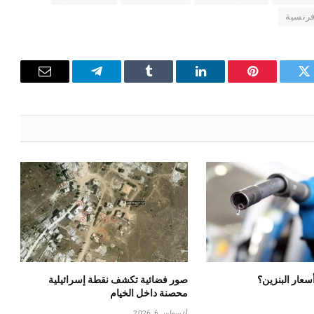
رنسية
تويتر
بينتيريست
لينكدإن
Tumblr
تيلقرام
البريد
الإلكترون
أسعار البنزين؟
صور فضائية تكشف نقطة إسرائيلية
محصنة داخل الخيام
أغسطس 6, 2026