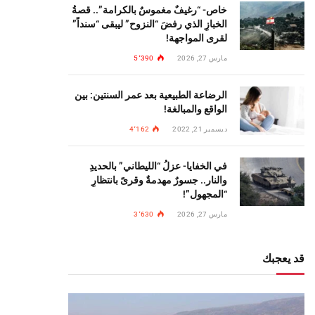
خاص- “رغيفٌ مغموسٌ بالكرامة”.. قصةُ
الخبازِ الذي رفضَ “النزوح” ليبقى “سنداً”
لقرى المواجهة!
مارس 27, 2026
5٬390
الرضاعة الطبيعية بعد عمر السنتين: بين
الواقع والمبالغة!
ديسمبر 21, 2022
4٬162
في الخفايا- عزلُ “الليطاني” بالحديدِ
والنار.. جسورٌ مهدمةٌ وقرىً بانتظارِ
“المجهول”!
مارس 27, 2026
3٬630
قد يعجبك