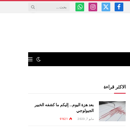
فيسبوك
X
الانستغرام
واتساب
(Twitter)
الاكثر قراءة
بعد هزة اليوم… إليكم ما كشفه الخبير
الجيولوجي
مايو 7, 2023
9٬621