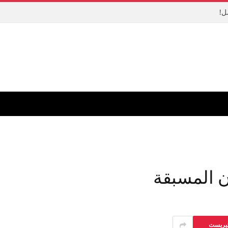
ل!
ن المسبقة
تيريست