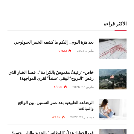
الاكثر قراءة
بعد هزة اليوم… إليكم ما كشفه الخبير الجيولوجي
مايو 7, 2023
9٬622
خاص- “رغيفٌ مغموسٌ بالكرامة”.. قصةُ الخبازِ الذي
رفضَ “النزوح” ليبقى “سنداً” لقرى المواجهة!
مارس 27, 2026
5٬390
الرضاعة الطبيعية بعد عمر السنتين: بين الواقع
والمبالغة!
ديسمبر 21, 2022
4٬162
في الخفايا- عزلُ “الليطاني” بالحديدِ والنار.. جسورٌ