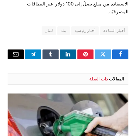
الاستفادة من مبلغ يصلُ إلى 100 دولار عبر البطاقات
المصرفيّة.
أخبار الساعة
أخبار رئيسية
بنك
لبنان
فيسبوك
تويتر
بينتيريست
لينكدإن
Tumblr
تيلقرام
البريد
الإلكترو
المقالات
ذات الصلة