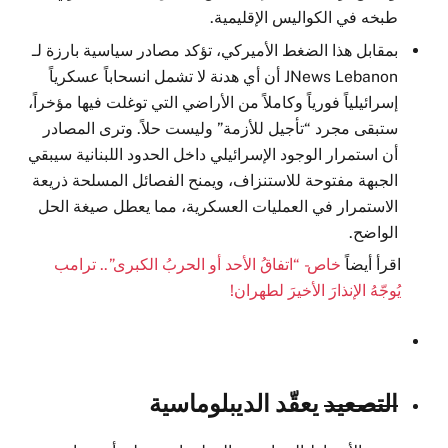
طبخه في الكواليس الإقليمية.
بمقابل هذا الضغط الأميركي، تؤكد مصادر سياسية بارزة لـ
JNews Lebanon أن أي هدنة لا تشمل انسحاباً عسكرياً
إسرائيلياً فورياً وكاملاً من الأراضي التي توغلت فيها مؤخراً،
ستبقى مجرد “تأجيل للأزمة” وليست حلاً. وترى المصادر
أن استمرار الوجود الإسرائيلي داخل الحدود اللبنانية سيبقي
الجبهة مفتوحة للاستنزاف، ويمنح الفصائل المسلحة ذريعة
الاستمرار في العمليات العسكرية، مما يعطل صيغة الحل
الواضح.
اقرأ أيضاً
خاص- “اتفاقُ الأحد أو الحربُ الكبرى”.. ترامب
يُوجّهُ الإنذارَ الأخيرَ لطهران!
التصعيد
يعقّد الديبلوماسية