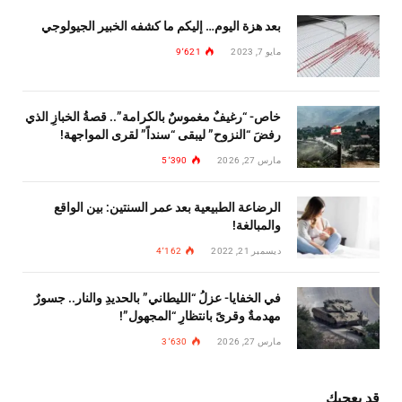
بعد هزة اليوم… إليكم ما كشفه الخبير الجيولوجي
مايو 7, 2023
9٬621
خاص- “رغيفٌ مغموسٌ بالكرامة”.. قصةُ الخبازِ الذي
رفضَ “النزوح” ليبقى “سنداً” لقرى المواجهة!
مارس 27, 2026
5٬390
الرضاعة الطبيعية بعد عمر السنتين: بين الواقع
والمبالغة!
ديسمبر 21, 2022
4٬162
في الخفايا- عزلُ “الليطاني” بالحديدِ والنار.. جسورٌ
مهدمةٌ وقرىً بانتظارِ “المجهول”!
مارس 27, 2026
3٬630
قد يعجبك