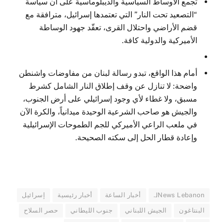
تجمع الأوساط السياسية والديبلوماسية على أن سياسة
“التصعيد تحت النار” التي تعتمدها إسرائيل، مترافقة مع
قضم الأراضي واحتلال القرى، تعقّد جهود الوساطة
الأميركية والدولية كافة.
أمام هذا الواقع، تبدو رسالة لبنان من مفاوضات واشنطن
واضحة: لا تنازل عن وقف إطلاق النار الشامل كشرط
مسبق، ولا غطاء لأي وجود إسرائيلي على أرض الجنوب،
والجيش هو صاحب الشرعية الوحيدة ميدانياً، والكرة الآن
في ملعب الراعي الأميركي للجم الطموحات الإسرائيلية
وإعادة قطار الحل إلى سكته الصحيحة.
JNews Lebanon.
أخبار الساعة
أخبار رئيسية
إسرائيل
البنتاغون
الجيش اللبناني
جنوب الليطاني
حصر السلاح