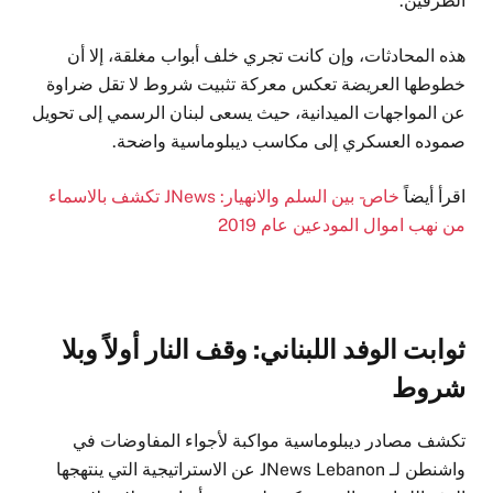
الطرفين.
هذه المحادثات، وإن كانت تجري خلف أبواب مغلقة، إلا أن
خطوطها العريضة تعكس معركة تثبيت شروط لا تقل ضراوة
عن المواجهات الميدانية، حيث يسعى لبنان الرسمي إلى تحويل
صموده العسكري إلى مكاسب ديبلوماسية واضحة.
اقرأ أيضاً
خاص- بين السلم والانهيار: JNews تكشف بالاسماء
من نهب اموال المودعين عام 2019
ثوابت الوفد اللبناني: وقف النار أولاً وبلا
شروط
تكشف مصادر ديبلوماسية مواكبة لأجواء المفاوضات في
واشنطن لـ JNews Lebanon عن الاستراتيجية التي ينتهجها