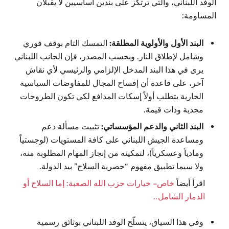
الوفد اللبناني، والتي ترتكز على بندين أساسيين لا يقبلان
المساومة:
البند الأول والأولوية المطلقة:
التمسك التام بوقف فوري
وشامل لإطلاق النار. وبحسب المصدر، فإن الجانب اللبناني
يرى في هذا البند المدخل الإلزامي والرئيسي لأي نقاش
آخر، على قاعدة أن إفساح المجال للمفاوضات السياسية
الجارية يتطلب أولاً إسكات المدافع لكي تكون الطروحات
مجدية وذات قيمة.
البند الثاني والدعم المؤسساتي:
تثبيت مسألة دعم
ومساعدة الجيش اللبناني على كافة المستويات (لوجستياً
ومادياً وعسكرياً)، لتمكينه من إنجاز المهام المطلوبة منه،
ولا سيما تطبيق مفهوم “حصرية السلاح” بيد الدولة.
اقرأ أيضاً
خاص – خيارات حزب الله الصعبة: إما السلاح أو
الدمار الشامل..
وفي هذا السياق، يتسلّح الوفد اللبناني بوثائق رسمية