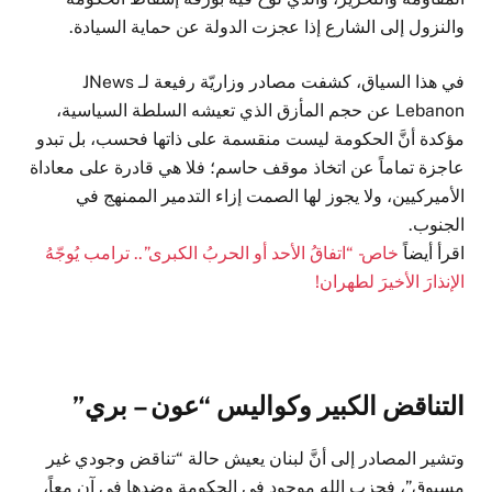
والنزول إلى الشارع إذا عجزت الدولة عن حماية السيادة.
في هذا السياق، كشفت مصادر وزاريّة رفيعة لـ JNews
Lebanon عن حجم المأزق الذي تعيشه السلطة السياسية،
مؤكدة أنَّ الحكومة ليست منقسمة على ذاتها فحسب، بل تبدو
عاجزة تماماً عن اتخاذ موقف حاسم؛ فلا هي قادرة على معاداة
الأميركيين، ولا يجوز لها الصمت إزاء التدمير الممنهج في
الجنوب.
اقرأ أيضاً
خاص- “اتفاقُ الأحد أو الحربُ الكبرى”.. ترامب يُوجّهُ
الإنذارَ الأخيرَ لطهران!
التناقض الكبير وكواليس “عون – بري”
وتشير المصادر إلى أنَّ لبنان يعيش حالة “تناقض وجودي غير
مسبوق”، فحزب الله موجود في الحكومة وضدها في آن معاً،