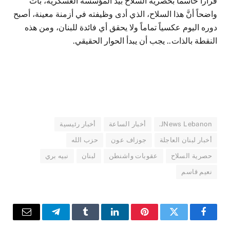
قراراً حاسماً بحصرية السلاح بيد المؤسسة العسكرية، بات
واضحاً أنَّ هذا السلاح، الذي أدى وظيفته في أزمنة معينة، أصبح
دوره اليوم عكسياً تماماً ولا يحقق أي فائدة للبنان، ومن هذه
النقطة بالذات.. يجب أن يبدأ الحوار الحقيقي.
JNews Lebanon.
أخبار الساعة
أخبار رئيسية
أخبار لبنان العاجلة
جوزاف عون
حزب الله
حصرية السلاح
عقوبات واشنطن
لبنان
نبيه بري
نعيم قاسم
فيسبوك
تويتر
بينتيريست
لينكدإن
Tumblr
تيلقرام
البريد