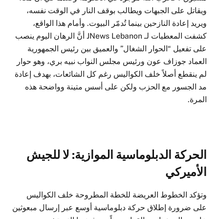
ويقاتل على الجبهات ويطالب بوقف النار في الوقت نفسه،
ويريد إعادة النازحين بينما تُدمّر البيوت. وأمام هذا الواقع،
كشفت المعطيات لـ JNews Lebanon أنَّ الرهان اليوم ينصب
على تفعيل “الحوار الشغال” والعميق بين رئيس الجمهورية
العماد جوزاف عون ورئيس مجلس النواب نبيه بري، وهو حوار
لم ينقطع أصلاً خلف الكواليس رغم كل الشائعات، بهدف إعادة
مد الجسور مع الحزب ولكن على أسس متينة وواضحة هذه
المرة.
الحركة الدبلوماسية الموازية: لا للجيش
الأميركي
وتؤكد الخطوط العريضة للخطة المطروحة خلف الكواليس
على ضرورة إطلاق حركة دبلوماسية أوسع عبر إرسال مبعوثين