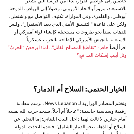
خاصين إلى عواصم القرار، بدءاً من فرنسا التي تشعر
بالاستبعاد، مروراً بالاتحاد الأوروبي، وصولاً إلى الرياض، الدوحة،
أبوظبي، والقاهرة. وفي الموازاة، تكثيف التواصل مع واشنطن،
ولكن على قاعدة “التنسيق الأمني الذي يعيد الاستقرار”، وليس
للذهاب بعيداً نحو طروحات مستحيلة كإنشاء لواء أميركي أو
الاستعانة بالجيش الأميركي للإطاحة بالحزب عسكرياً.
اقرأ أيضاً
خاص- “تقاطعُ المصالحِ القاتل”.. لماذا يرفضُ “الحزبُ”
وتل أبيب إسكاتَ المدافعِ؟
الخيار الحتمي: السلاح أم الدمار؟
وتختم المصادر الوزارية لـ JNews Lebanon برسم معادلة
رقمية وسياسية حاسمة: “عاجلاً أم آجلاً، سيجد حزب الله نفسه
أمام خيارين لا ثالث لهما داخل البيت اللبناني: إما التخلي عن
السلاح أو الذهاب نحو الدمار الشامل”. فبعدما اتخذت الدولة