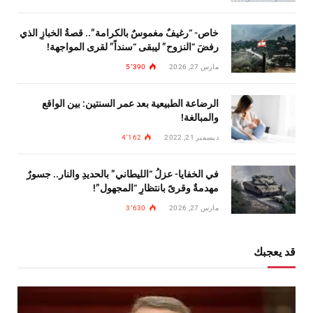
خاص- “رغيفٌ مغموسٌ بالكرامة”.. قصةُ الخبازِ الذي
رفضَ “النزوح” ليبقى “سنداً” لقرى المواجهة!
مارس 27, 2026
5٬390
الرضاعة الطبيعية بعد عمر السنتين: بين الواقع
والمبالغة!
ديسمبر 21, 2022
4٬162
في الخفايا- عزلُ “الليطاني” بالحديدِ والنار.. جسورٌ
مهدمةٌ وقرىً بانتظارِ “المجهول”!
مارس 27, 2026
3٬630
قد يعجبك