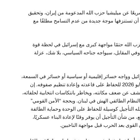
يعًا عن ميليشيا حزب الله المدعومة من إيران، وتحقيق
 أن تستنزفها موجة جديدة من عدم التسامح مطلقًا مع
زب الله حتمًا مواجهة كبرى مع إسرائيل في لحظة قوة
في المقابل، سيواجه جناحه السياسي، بلا شك، عزلة
ل وواجه خسائر إقليمية أو سياسية أو خسائر في السمعة،
فمن شبه المؤكد أنه سيسعى إلى تأجيل انتخابات مايو 2026 للحفاظ على قاعدته وإعادة تنظيم صفوفه. إن
شف عن ضعف مكانته، ويخاطر بانتكاسات انتخابية لحلفائه،
لنظام الطائفي الهش في لبنان. وبحجة “الأمن القومي”
ه التأجيل كوسيلة للحفاظ على الوحدة وحماية الطائفة
من شأن التأجيل أن يوفر وقتًا لإعادة البناء عسكريًا،
 القوى بعد الحرب قبل مواجهة الناخبين.