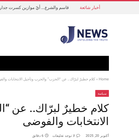
أخبار شائعة
قاسم والشرع… أيّ موازين كسرت جدار 
Home
»
كلام خطيرٌ لبرّاك.. عن “الحزب” والحرب وتأجيل الانتخابات وال
سياسة
كلام خطيرٌ لبرّاك.. عن “
الانتخابات والفوضى
أكتوبر 20, 2025
لا توجد تعليقات
6 دقائق