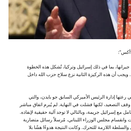
“أكس”:
جيرانها، بما في ذلك إسرائيل وتركيا، تُشكل هذه الخطوة
ل. ويجب أن هذه الركيزة الثانية نزع سلاح حزب الله داخل
اقية وقف الأعمال العدائية لعام ٢٠٢٤، التي رعتها إدارة الرئيس الأميركي السابق جو بايدن، والتي
وقف التصعيد، لكنها فشلت في النهاية. لم يُبرم اتفاق مباشر
امل مع إسرائيل جريمة، وبالتالي لا توجد آلية حقيقية لإنفاذه.
ت وانقسام مجلس الوزراء اللبناني، مُرسلاً رسائل متضاربة
ل والسلطة اللازمة للتحرك. وكانت النتيجة هدوءًا هشًا بلا