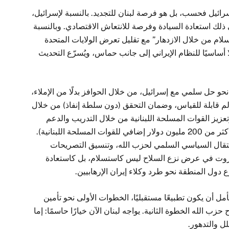
رائيل فحسب، بل هو فرصة لبنان للتجديد. بالنسبة لإسرائيل،
ني ذلك استعادة السيادة وفرصة للانتعاش الاقتصادي. وبالنسبة
لام من خلال الازدهار” مع تقليل تعرض الولايات المتحدة
ًا أساسيًا للنظام الإيراني إلى جانب حماس، ويُسرّع التحديث
نحو حل سلمي مع إسرائيل، من خلال الحوافز بدلًا من الإملاء،
لم قابلة للقياس، وضمان التحقق (دون سلطة إنفاذ) من خلال
عزيز القوات المسلحة اللبنانية من خلال التدريب والدعم
المُستهدفين (خصصت الولايات المتحدة هذا الشهر أكثر من 200 مليون دولار إضافي للقوات المسلحة اللبنانية).
تقال السياسي السلمي لحزب الله، وتنسيق التصريحات
 بيروت في عرض نزع السلاح ليس كاستسلام، بل كاستعادة
ع دول المنطقة نحو طرد وكلاء إيران الإرهابيين.
ل أن يكون تطبيعًا مستقبليًا، الخطوات الأولى نحو تأمين
ب الله الخطوة الثانية. يواجه لبنان الآن خيارًا حاسمًا: إما
لل والتدهور.