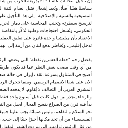
إن تأجيل انتخابات عام ٢٠٢٦ ب
سياسيًا هشًا أصلًا، ويُعيد إشعال فتيل انعدام الثقة 
المسيحية والسنية والإصلاحية – إلى هذا التأجيل ع
لترسيخ سيطرته وتجنب المحاسبة على دمار الحرب. و
الاعتقاد بأن ميليشيا واحدة قادرة على تعليق العملي
تدخل إقليمي، ويُخاطر بدفع لبنان من أزمة إلى ان
بفضل زخم “خطة العشرين نقطة” التي وضعها الرئيس،
من أي وقت مضى، بغض النظر عما قد يكون طريقًا 
أصبح في المتناول بسرعة. تقف إيران في حالة ضعف ع
الآن على شفا الانضمام الرسمي. وبينما تتحرك الر
المشرق العربي أن التحالف لا يُقاوم، لا يدفعه الضغط
والرخاء يتجذر بين دول كانت قبل أسبوع واحد فقط خص
بدأ فيه قرن من الصراع يفسح المجال لجيل من الت
نحو السلام والتفاهم، وليس ضمانًا. يجب علينا جميع
الفسيفساء من أن تجد مكانها أخيرًا جنبًا إلى جنب. 
من قِبَل الرئيس ترامب، إلى بيروت الشهر المقبل ل