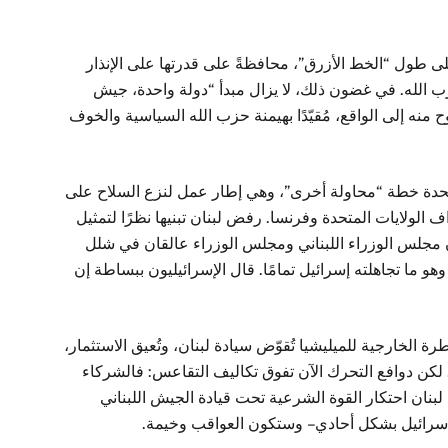
لى طول “الخط الأزرق”، محافظةً على قدرتها على الإنذار
ب الله. في غضون ذلك، لا يزال مبدأ “دولة واحدة، جيش
ح منه إلى الواقع، مُقيّدًا بهيمنة حزب الله السياسية والخوف
تحدة خطة “محاولة أخرى”، وهي إطار عمل لنزع السلاح على
 الولايات المتحدة وفرنسا. رفض لبنان تبنيها نظرًا لتمثيل
ن مجلس الوزراء اللبناني ومجلس الوزراء عالقان في شلل
هو ما تجاهلته إسرائيل تمامًا. قال الإسرائيليون ببساطة إن
 الخارجية للميليشيا تُقوّض سيادة لبنان، وتُعيق الاستثمار،
ل. لكن دوافع التحرك الآن تفوق تكاليف التقاعس: فالشركاء
بنان احتكار القوة الشرعية تحت قيادة الجيش اللبناني
إسرائيل بشكل أحادي – وستكون العواقب وخيمة.