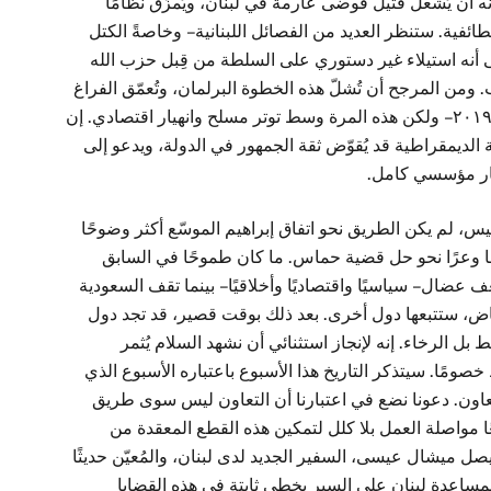
ذريعة الحرب من شأنه أن يُشعل فتيل فوضى عارمة في لبنان، ويُمزّق نظامًا
الطائفية. ستنظر العديد من الفصائل اللبنانية – وخاصةً الكتل
لى أنه استيلاء غير دستوري على السلطة من قِبل حزب الله
من المرجح أن تُشلّ هذه الخطوة البرلمان، وتُعمّق الفراغ
الحكومي، وتُشعل احتجاجات وطنية تُذكّر بانتفاضة ٢٠١٩ – ولكن هذه المرة وسط توتر مسلح وانهيار اقتصادي. إن
ة الديمقراطية قد يُقوّض ثقة الجمهور في الدولة، ويدعو إلى
هيار مؤسسي كامل.
 لم يكن الطريق نحو اتفاق إبراهيم الموسّع أكثر وضوحًا
وعرًا نحو حل قضية حماس. ما كان طموحًا في السابق
ضال – سياسيًا واقتصاديًا وأخلاقيًا – بينما تقف السعودية
ياض، ستتبعها دول أخرى. بعد ذلك بوقت قصير، قد تجد دول
 بل الرخاء. إنه لإنجاز استثنائي أن نشهد السلام يُثمر
ومًا. سيتذكر التاريخ هذا الأسبوع باعتباره الأسبوع الذي
عاون. دعونا نضع في اعتبارنا أن التعاون ليس سوى طريق
ًا مواصلة العمل بلا كلل لتمكين هذه القطع المعقدة من
يصل ميشال عيسى، السفير الجديد لدى لبنان، والمُعيّن حديثًا
مساعدة لبنان على السير بخطى ثابتة في هذه القضايا