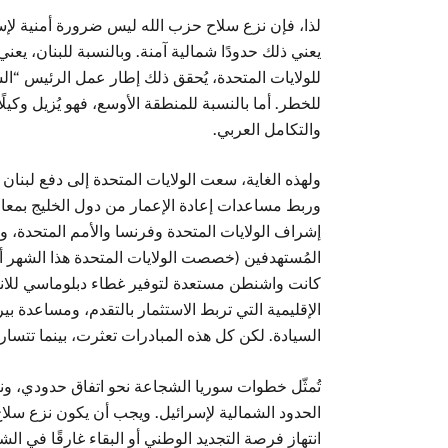
لذا، فإن نزع سلاح حزب الله ليس ضرورة أمنية لإس
يعني ذلك حدودًا شمالية آمنة. وبالنسبة للبنان، يع
للولايات المتحدة، يُحقق ذلك إطار عمل الرئيس “الس
للخطر. أما بالنسبة للمنطقة الأوسع، فهو يُزيل وكيل
والتكامل العربي.
ولهذه الغاية، سعت الولايات المتحدة إلى دفع لبنان 
وربط مساعدات إعادة الإعمار من دول الخليج بمعا
إشراف الولايات المتحدة وفرنسا والأمم المتحدة، وت
كانت واشنطن مستعدة لتوفير غطاء دبلوماسي للان
الإقليمية التي تربط الاستثمار بالتقدم، ومساعدة
السيادة. لكن كل هذه المبادرات تعثرت، بينما تتسار
تُمثّل خطوات سوريا الشجاعة نحو اتفاق حدودي، ونأم
الحدود الشمالية لإسرائيل. ويجب أن يكون نزع سلاح حز
انتهاز فرصة التجديد الوطني أو البقاء غارقًا في الش