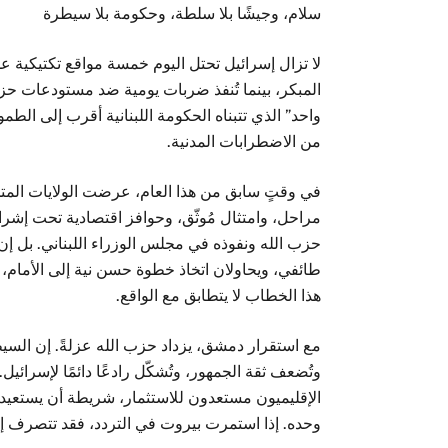
سلام، وجيشًا بلا سلطة، وحكومة بلا سيطرة
لا تزال إسرائيل تحتل اليوم خمسة مواقع تكتيكية ع
المبكر، بينما تُنفذ ضربات يومية ضد مستودعات حز
واحد” الذي تتبناه الحكومة اللبنانية أقرب إلى الطمو
من الاضطرابات المدنية.
في وقتٍ سابق من هذا العام، عرضت الولايات الم
مراحل، وامتثال مُوثّق، وحوافز اقتصادية تحت إشراف
حزب الله ونفوذه في مجلس الوزراء اللبناني. بل إ
طائفي، ويحاولان اتخاذ خطوة حسن نية إلى الأمام، و
هذا الخطاب لا يتطابق مع الواقع.
مع استقرار دمشق، يزداد حزب الله عزلةً. إن السيطرة
وتُضعف ثقة الجمهور، وتُشكّل رادعًا دائمًا لإسرائي
الإقليميون مستعدون للاستثمار، شريطة أن يستعيد ل
وحده. إذا استمرت بيروت في التردد، فقد تتصرف 