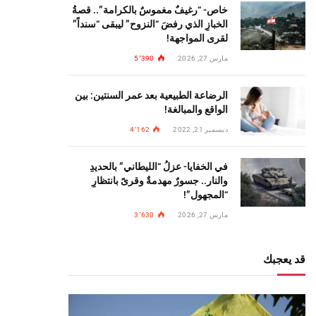
خاص- “رغيفٌ مغموسٌ بالكرامة”.. قصةُ
الخبازِ الذي رفضَ “النزوح” ليبقى “سنداً”
لقرى المواجهة!
مارس 27, 2026
5٬390
الرضاعة الطبيعية بعد عمر السنتين: بين
الواقع والمبالغة!
ديسمبر 21, 2022
4٬162
في الخفايا- عزلُ “الليطاني” بالحديدِ
والنار.. جسورٌ مهدمةٌ وقرىً بانتظارِ
“المجهول”!
مارس 27, 2026
3٬630
قد يعجبك