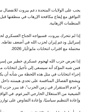
يجب على الولايات المتحدة دعم بيروت للانفصال سر
التوافق مع إيقاع مكافحة الإرهاب في منطقتها قبل
المنظمات الإرهابية.
إذا لم تتحرك بيروت، فسيواجه الجناح العسكري لح
إسرائيل ودعم إيران لحزب الله في أضعف نقاطه. و
محتملة مع اقتراب انتخابات مايو/أيار 2026.
إذا تعرض حزب الله لهجوم عسكري خطير من إسرائي
إجراء انتخابات في مثل هذه اللحظة من شأنه أن يك
ويشجع الفصائل المنافسة على تحدي هيمنته داخل ا
و”عدم الاستقرار في زمن الحرب”، قد يبرر حزب الل
الشيعية من الاستغلال الخارجي المزعوم. في الواقع، 
وإعادة التنظيم سياسيًا، وإعادة التفاوض على توازن