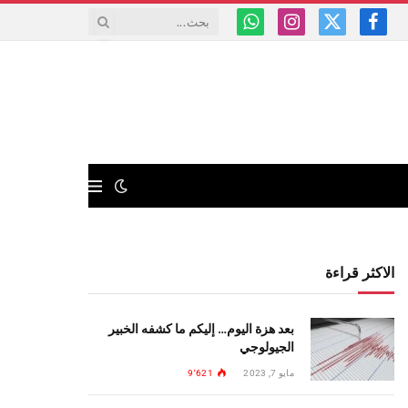
فيسبوك
X
الانستغرام
واتساب
(Twitter)
الاكثر قراءة
بعد هزة اليوم… إليكم ما كشفه الخبير
الجيولوجي
مايو 7, 2023
9٬621