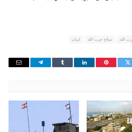
ب الله
سلاح حزب الله
لبنان
تويتر
بينتيريست
لينكدإن
Tumblr
تيلقرام
البريد
الإلكترون