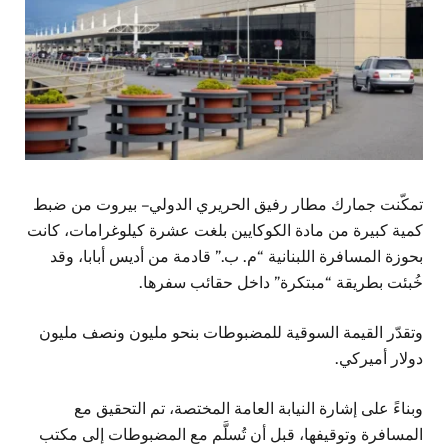
تمكّنت جمارك مطار رفيق الحريري الدولي – بيروت من ضبط
كمية كبيرة من مادة الكوكايين بلغت عشرة كيلوغرامات، كانت
بحوزة المسافرة اللبنانية “م. ب.” قادمة من أديس أبابا، وقد
خُبئت بطريقة “مبتكرة” داخل حقائب سفرها.
وتقدّر القيمة السوقية للمضبوطات بنحو مليون ونصف مليون
دولار أميركي.
وبناءً على إشارة النيابة العامة المختصة، تم التحقيق مع
المسافرة وتوقيفها، قبل أن تُسلَّم مع المضبوطات إلى مكتب