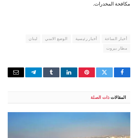
مكافحة المخدرات.
أخبار الساعة
أخبار رئيسية
الوضع الامني
لبنان
مطار بيروت
فيسبوك
تويتر
بينتيريست
لينكدإن
Tumblr
تيلقرام
البريد
الإلكترو
المقالات
ذات الصلة