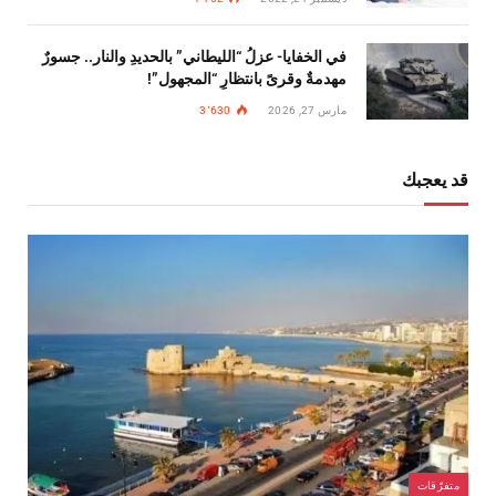
في الخفايا- عزلُ “الليطاني” بالحديدِ والنار.. جسورٌ
مهدمةٌ وقرىً بانتظارِ “المجهول”!
مارس 27, 2026
3٬630
قد يعجبك
متفرّقات