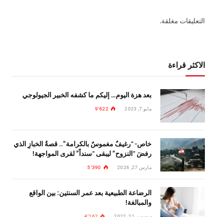
التعليقات مغلقة.
الاكثر قراءة
بعد هزة اليوم… إليكم ما كشفه الخبير الجيولوجي
مايو 7, 2023
9٬622
خاص- “رغيفٌ مغموسٌ بالكرامة”.. قصةُ الخبازِ الذي
رفضَ “النزوح” ليبقى “سنداً” لقرى المواجهة!
مارس 27, 2026
5٬390
الرضاعة الطبيعية بعد عمر السنتين: بين الواقع
والمبالغة!
ديسمبر 21, 2022
4٬162