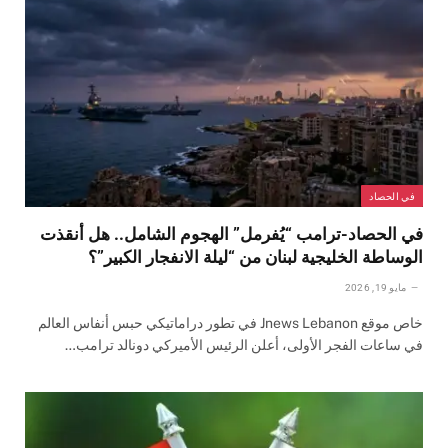
في الحصاد
في الحصاد-ترامب “يُفرمل” الهجوم الشامل.. هل أنقذت
الوساطة الخليجية لبنان من “ليلة الانفجار الكبير”؟
مايو 19, 2026
خاص موقع Jnews Lebanon في تطور دراماتيكي حبس أنفاس العالم
في ساعات الفجر الأولى، أعلن الرئيس الأميركي دونالد ترامب…