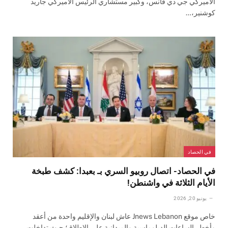
الأميركي جي دي فانس، وكبير مستشاري الرئيس الأميركي جاريد
كوشنير،…
في الحصاد
في الحصاد- اتصال روبيو السري بـ بعبدا: كشف طبخة
الأيام الثلاثة في واشنطن!
يونيو 20, 2026
خاص موقع Jnews Lebanon عاش لبنان والإقليم واحدة من أعقد
وأخطر الساعات الدبلوماسية والميدانية على الإطلاق؛ حيث تداخلت