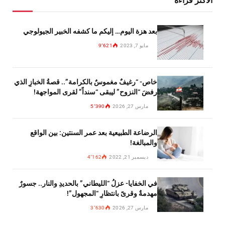
الاكثر قراءة
بعد هزة اليوم… إليكم ما كشفه الخبير الجيولوجي
مايو 7, 2023
9٬621
خاص- “رغيفٌ مغموسٌ بالكرامة”.. قصةُ الخبازِ الذي
رفضَ “النزوح” ليبقى “سنداً” لقرى المواجهة!
مارس 27, 2026
5٬390
الرضاعة الطبيعية بعد عمر السنتين: بين الواقع
والمبالغة!
ديسمبر 21, 2022
4٬162
في الخفايا- عزلُ “الليطاني” بالحديدِ والنار.. جسورٌ
مهدمةٌ وقرىً بانتظارِ “المجهول”!
مارس 27, 2026
3٬630