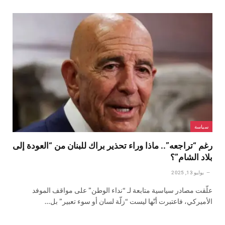
سياسة
رغم “تراجعه”.. ماذا وراء تحذير براك للبنان من “العودة إلى
بلاد الشام”؟
يوليو 13, 2025
علّقت مصادر سياسية متابعة لـ “نداء الوطن” على مواقف الموفد
الأميركي، فاعتبرت أنّها ليست “زلّة لسان أو سوء تعبير” بل…