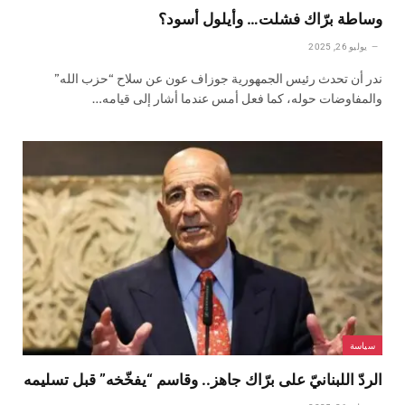
وساطة برّاك فشلت… وأيلول أسود؟
يوليو 26, 2025
ندر أن تحدث رئيس الجمهورية جوزاف عون عن سلاح “حزب الله”
والمفاوضات حوله، كما فعل أمس عندما أشار إلى قيامه…
سياسة
الردّ اللبنانيّ على برّاك جاهز.. وقاسم “يفخّخه” قبل تسليمه