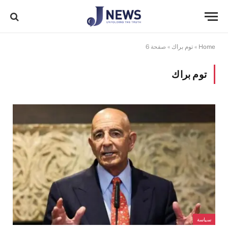
Home
»
توم براك
»
صفحة 6
توم براك
سياسة