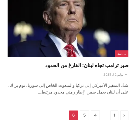
سياسة
صبر ترامب تجاه لبنان: الفارغ من الحدود
يوليو 12, 2025
شدّد السفير الأميركي إلى تركيا والمبعوث الخاص إلى سوريا، توم براك،
على أن لبنان يعمل ضمن “إطار زمني محدود مرتبط…
السابق
…
6
5
4
1