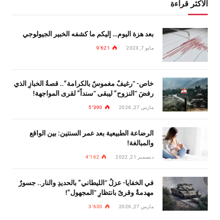
الاكثر قراءة
بعد هزة اليوم… إليكم ما كشفه الخبير الجيولوجي
مايو 7, 2023
9٬621
خاص- “رغيفٌ مغموسٌ بالكرامة”.. قصةُ الخبازِ الذي
رفضَ “النزوح” ليبقى “سنداً” لقرى المواجهة!
مارس 27, 2026
5٬390
الرضاعة الطبيعية بعد عمر السنتين: بين الواقع
والمبالغة!
ديسمبر 21, 2022
4٬162
في الخفايا- عزلُ “الليطاني” بالحديدِ والنار.. جسورٌ
مهدمةٌ وقرىً بانتظارِ “المجهول”!
مارس 27, 2026
3٬630