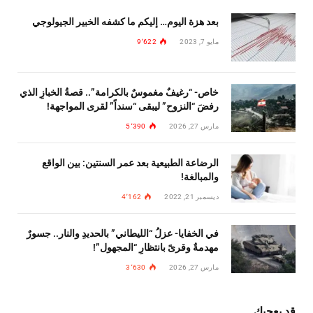
بعد هزة اليوم… إليكم ما كشفه الخبير الجيولوجي
مايو 7, 2023
9٬622
خاص- “رغيفٌ مغموسٌ بالكرامة”.. قصةُ الخبازِ الذي
رفضَ “النزوح” ليبقى “سنداً” لقرى المواجهة!
مارس 27, 2026
5٬390
الرضاعة الطبيعية بعد عمر السنتين: بين الواقع
والمبالغة!
ديسمبر 21, 2022
4٬162
في الخفايا- عزلُ “الليطاني” بالحديدِ والنار.. جسورٌ
مهدمةٌ وقرىً بانتظارِ “المجهول”!
مارس 27, 2026
3٬630
قد يعجبك