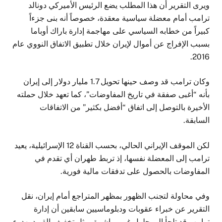
ويرى التقرير أن هذا المطلب يضع الرئيس الأميركي دونالد
ترامب أمام معضلة سياسية معقدة، خصوصاً أنه بنى جزءاً
كبيراً من خطابه السياسي على مهاجمة إدارة باراك أوباما
بسبب الإفراج عن أموال لإيران خلال تطبيق الاتفاق النووي عام
2016.
وكان ترامب قد وصف حينها تحويل 1.7 مليار دولار إلى إيران
بأنه “أغبى صفقة في تاريخ المفاوضات”، كما تعهد خلال حملته
الأخيرة بالتوصل إلى اتفاق “أفضل بكثير” من الاتفاقات
السابقة.
لكن الموقف الإيراني الحالي، بحسب القناة 12 الإسرائيلية، يعيد
ترامب إلى المعضلة نفسها، إذ تربط طهران أي تقدم في
المفاوضات بالحصول على تدفقات مالية فورية.
وفي محاولة لتجنب الظهور بمظهر المتراجع أمام إيران، نقل
التقرير عن خبراء عقوبات ودبلوماسيين سابقين أن إدارة
ترامب قد تلجأ إلى حلول غير مباشرة، مثل تخفيف القيود بهدوء