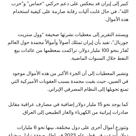
كبير إلى إيران قد ينعكس على دعم حركتي “حماس” و”حزب
الله”، في حال غابت آليات رقابة صارمة على كيفية استخدام
هذه الأموال.
ويستند التقرير إلى معطيات نشرتها صحيفة “وول ستريت
جورنال”، تفيد بأن إيران تمتلك أصولاً وأموالاً مجمدة حول العالم
تُقدّر بنحو 100 مليار دولار، تراكمت بمعظمها من عائدات بيع
النفط خلال السنوات الماضية.
وتشير المعطيات إلى أن الجزء الأكبر من هذه الأموال موجود
في الصين، حيث بقيت مجمدة بسبب العقوبات الأميركية التي
تمنع تحويلها إلى النظام المصرفي الإيراني.
كما يوجد نحو 15 مليار دولار إضافية في مصارف عراقية مقابل
صادرات إيرانية من الكهرباء والغاز الطبيعي إلى العراق.
وتتوزع أموال أخرى على دول مختلفة، بينها نحو 6 مليارات
دولار أُودعت في قطر عام 2023 في إطار صفقة تبادل سجناء