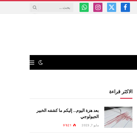
فيسبوك
X
الانستغرام
واتساب
(Twitter)
الاكثر قراءة
بعد هزة اليوم… إليكم ما كشفه الخبير
الجيولوجي
مايو 7, 2023
9٬621