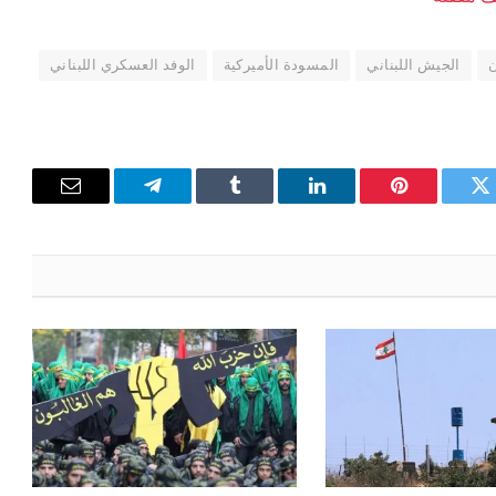
ن
الجيش اللبناني
المسودة الأميركية
الوفد العسكري اللبناني
تويتر
بينتيريست
لينكدإن
Tumblr
تيلقرام
البريد
الإلكترون