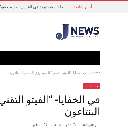
أخبار شائعة
حالات هستيرية في البترون .. بسبب شوك
Home
»
في الخفايا- “الفيتو التقني” للعميد رزق الله في البنتاغون
في الخفايا
في الخفايا- “الفيتو التقن
البنتاغون
مايو 30, 2026
لا توجد تعليقات
1 دقائق