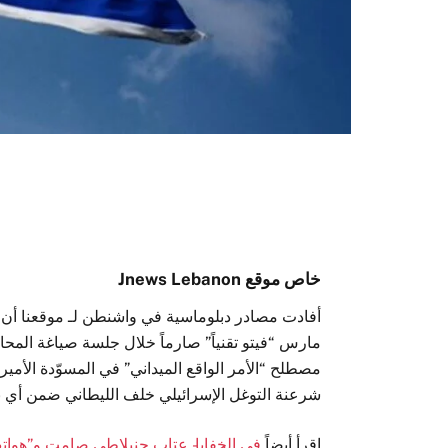
خاص موقع Jnews Lebanon
أفادت مصادر دبلوماسية في واشنطن لـ موقعنا أن ر
مارس “فيتو تقنياً” صارماً خلال جلسة صياغة الم
مصطلح “الأمر الواقع الميداني” في المسوّدة الأميرك
شرعنة التوغل الإسرائيلي خلف الليطاني ضمن أي بند
اقرأ أيضاً
في الخفايا- عتاب جنبلاطي صامت و”هوات