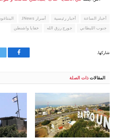
أخبار الساعة
أخبار رئيسية
أسرار JNews
البنتاغو
جنوب الليطاني
جورج رزق الله
خفايا واشنطن
شاركها.
فيسبوك
المقالات
ذات الصلة