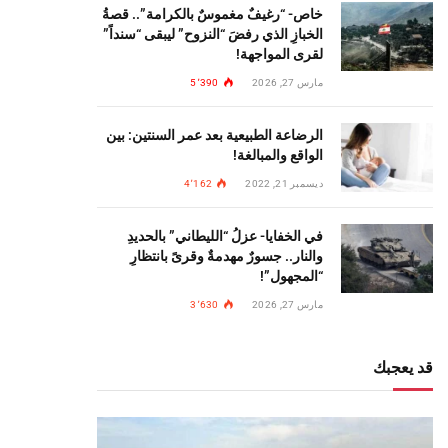
خاص- “رغيفٌ مغموسٌ بالكرامة”.. قصةُ
الخبازِ الذي رفضَ “النزوح” ليبقى “سنداً”
لقرى المواجهة!
مارس 27, 2026
5٬390
الرضاعة الطبيعية بعد عمر السنتين: بين
الواقع والمبالغة!
ديسمبر 21, 2022
4٬162
في الخفايا- عزلُ “الليطاني” بالحديدِ
والنار.. جسورٌ مهدمةٌ وقرىً بانتظارِ
“المجهول”!
مارس 27, 2026
3٬630
قد يعجبك