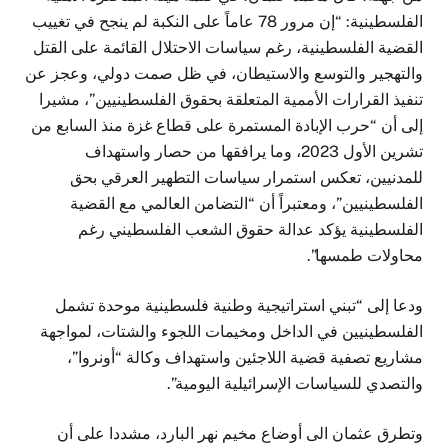
الفلسطينية: “إن مرور 78 عاماً على النكبة لم ينجح في تغييب
القضية الفلسطينية، رغم سياسات الاحتلال القائمة على القتل
والتهجير والتوسع والاستيطان، في ظل صمت دولي، وعجز عن
تنفيذ القرارات الأممية المتعلقة بحقوق الفلسطينيين”، مشيرا
إلى أن “حرب الإبادة المستمرة على قطاع غزة منذ السابع من
تشرين الأول 2023، وما يرافقها من حصار واستهداف
للمدنيين، تعكس استمرار سياسات التطهير العرقي بحق
الفلسطينيين”، ومعتبراً أن “التضامن العالمي مع القضية
الفلسطينية يؤكد عدالة حقوق الشعب الفلسطيني رغم
محاولات طمسها”.
ودعا إلى “تبني استراتيجية وطنية فلسطينية موحدة تشمل
الفلسطينيين في الداخل ومخيمات اللجوء والشتات، لمواجهة
مشاريع تصفية قضية اللاجئين واستهداف وكالة “أونروا”،
والتصدي للسياسات الإسرائيلية اليومية”.
وتطرق عثمان الى أوضاع مخيم نهر البارد، مشددا على أن