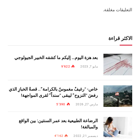
التعليقات مغلقة.
الاكثر قراءة
بعد هزة اليوم… إليكم ما كشفه الخبير الجيولوجي
مايو 7, 2023
9٬622
خاص- “رغيفٌ مغموسٌ بالكرامة”.. قصةُ الخبازِ الذي
رفضَ “النزوح” ليبقى “سنداً” لقرى المواجهة!
مارس 27, 2026
5٬390
الرضاعة الطبيعية بعد عمر السنتين: بين الواقع
والمبالغة!
ديسمبر 21, 2022
4٬162