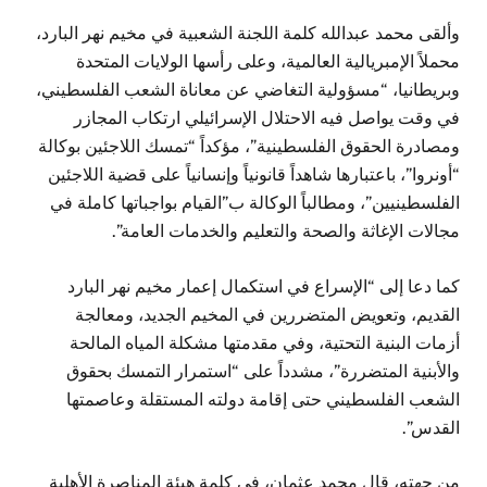
وألقى محمد عبدالله كلمة اللجنة الشعبية في مخيم نهر البارد،
محملاً الإمبريالية العالمية، وعلى رأسها الولايات المتحدة
وبريطانيا، “مسؤولية التغاضي عن معاناة الشعب الفلسطيني،
في وقت يواصل فيه الاحتلال الإسرائيلي ارتكاب المجازر
ومصادرة الحقوق الفلسطينية”، مؤكداً “تمسك اللاجئين بوكالة
“أونروا”، باعتبارها شاهداً قانونياً وإنسانياً على قضية اللاجئين
الفلسطينيين”، ومطالباً الوكالة ب”القيام بواجباتها كاملة في
مجالات الإغاثة والصحة والتعليم والخدمات العامة”.
كما دعا إلى “الإسراع في استكمال إعمار مخيم نهر البارد
القديم، وتعويض المتضررين في المخيم الجديد، ومعالجة
أزمات البنية التحتية، وفي مقدمتها مشكلة المياه المالحة
والأبنية المتضررة”، مشدداً على “استمرار التمسك بحقوق
الشعب الفلسطيني حتى إقامة دولته المستقلة وعاصمتها
القدس”.
من جهته، قال محمد عثمان، في كلمة هيئة المناصرة الأهلية