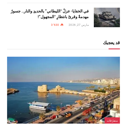
في الخفايا- عزلُ “الليطاني” بالحديدِ والنار.. جسورٌ
مهدمةٌ وقرىً بانتظارِ “المجهول”!
مارس 27, 2026
3٬630
قد يعجبك
متفرّقات