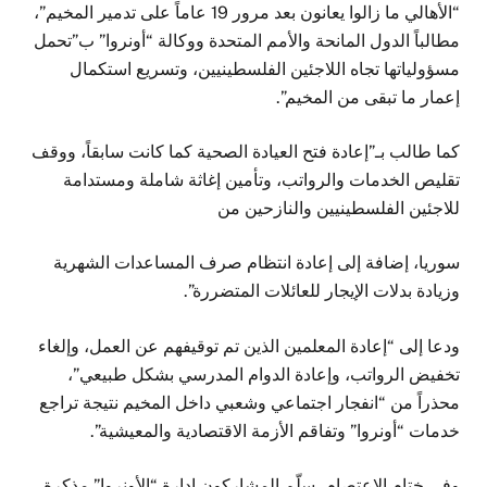
“الأهالي ما زالوا يعانون بعد مرور 19 عاماً على تدمير المخيم”،
مطالباً الدول المانحة والأمم المتحدة ووكالة “أونروا” ب”تحمل
مسؤولياتها تجاه اللاجئين الفلسطينيين، وتسريع استكمال
إعمار ما تبقى من المخيم”.
كما طالب بـ”إعادة فتح العيادة الصحية كما كانت سابقاً، ووقف
تقليص الخدمات والرواتب، وتأمين إغاثة شاملة ومستدامة
للاجئين الفلسطينيين والنازحين من
سوريا، إضافة إلى إعادة انتظام صرف المساعدات الشهرية
وزيادة بدلات الإيجار للعائلات المتضررة”.
ودعا إلى “إعادة المعلمين الذين تم توقيفهم عن العمل، وإلغاء
تخفيض الرواتب، وإعادة الدوام المدرسي بشكل طبيعي”،
محذراً من “انفجار اجتماعي وشعبي داخل المخيم نتيجة تراجع
خدمات “أونروا” وتفاقم الأزمة الاقتصادية والمعيشية”.
وفي ختام الاعتصام، سلّم المشاركون إدارة “الأونروا” مذكرة