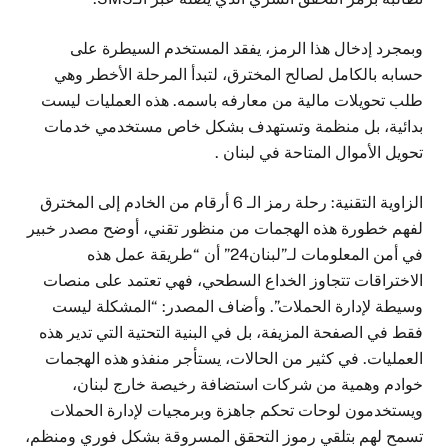
وبمجرد إدخال هذا الرمز، يفقد المستخدم السيطرة على
حسابه بالكامل لصالح المخترق، لتبدأ المرحلة الأخطر وهي
طلب تحويلات مالية من معارفه باسمه. هذه العمليات ليست
بدائية، بل منظمة وتستهدف بشكل خاص مستخدمي خدمات
تحويل الأموال المتاحة في لبنان .
الزاوية التقنية: رحلة رمز الـ 6 أرقام من الخادم إلى المخترق
لفهم خطورة هذه الهجمات من منظور تقني، أوضح مصدر خبير
في أمن المعلومات لـ”لبنان24” أن “طريقة عمل هذه
الاختراقات تتجاوز الخداع السطحي، فهي تعتمد على منصات
وسيطة لإدارة الحملات”. وأضاف المصدر: “المشكلة ليست
فقط في الصفحة المزيفة، بل في البنية التحتية التي تدير هذه
العمليات. في كثير من الحالات، يستأجر منفذو هذه الهجمات
خوادم وهمية من شركات استضافة رخيصة خارج لبنان،
ويستخدمون لوحات تحكم جاهزة وبرمجيات لإدارة الحملات
تسمح لهم بتلقي رموز التحقق المسروقة بشكل فوري ومنظم،