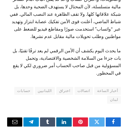
مالية متسلسلة، لأن المحتال لا يستهدف الضحية وحدها، بل
شبكة علاقاتها كلها. ولا تقف الظاهرة عند النصب المالي. ففي
شباط الماضي، أعلنت قوى الأمن تفكيك عصابة ابتزاز وتهديد
عبر “واتساب” استخدمت صورًا ومقاطع فيديو للضغط على
مواطنين وطلب تحويلات مالية مقابل عدم نشرها.
ما يحدث اليوم يكشف أن الأمن الرقمي لم يعد ترفًا تقنيًا، بل
بات جزءا من السلامة الشخصية والاقتصادية، وتحمل
المسؤولية من قبل صاحب الحساب أمر ضروري لكي لا يقع
في المحظور.
أخبار الساعة
اتصالات
اختراق
اللبنانيين
حسابات
لبنان
فيسبوك
تويتر
بينتيريست
لينكدإن
Tumblr
تيلقرام
البريد