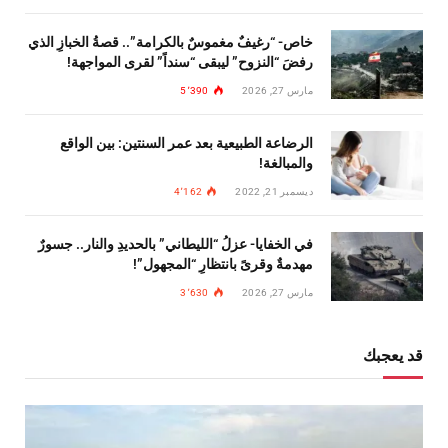
خاص- “رغيفٌ مغموسٌ بالكرامة”.. قصةُ الخبازِ الذي
رفضَ “النزوح” ليبقى “سنداً” لقرى المواجهة!
مارس 27, 2026
5٬390
الرضاعة الطبيعية بعد عمر السنتين: بين الواقع
والمبالغة!
ديسمبر 21, 2022
4٬162
في الخفايا- عزلُ “الليطاني” بالحديدِ والنار.. جسورٌ
مهدمةٌ وقرىً بانتظارِ “المجهول”!
مارس 27, 2026
3٬630
قد يعجبك