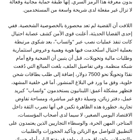
بدون معرفة هذا الرمز السري. إنها طبقة حماية مجانية وفعالة
لا تزال غير مفعلة لدى شريحة واسعة من المستخدمين.
اللافت أن القضية لم تعد محصورة بالخصوصية الشخصية. ففي
إحدى القضايا الحديثة، أعلنت قوى الأمن كشف عصابة احتيال
كانت تنفذ عمليات نصب عبر “واتساب”، بعد شكوى مرتبطة
بعملية احتيال استُخدمت فيها هوية وهمية وعروض استثمارية
وطلبات مالية وتحويلات، قبل أن يتبين أن الضحية وقع أمام
شبكة منظمة. وفي تفاصيل الملف، بلغت المبالغ التي دُفعت
نقدًا وتحويلًا نحو 7500 دولار، إضافة إلى طلب بطاقات شحن
خلوية، وفق ما ورد في البلاغ المنشور. أما في خلفية المشهد،
فتظهر مشكلة أعمق: اللبنانيون يستخدمون “واتساب” كبريد
عمل، دفتر زبائن، وسيلة دفع غير مباشرة، ومساحة تفاوض
تجارية. خطورة هذه الظاهرة تكمن في أنها تضرب الثقة داخل
الاقتصاد اليومي الصغير، لا سيما لدى أصحاب المؤسسات،
المتاجر، المهن الحرة، والوسطاء التجاريين الذين يعتمدون على
التطبيق للتواصل مع الزبائن وتأكيد الحجوزات والطلبيات
والتحويلات. واختراق حساب واحد قد يفتح الباب أمام خسائر