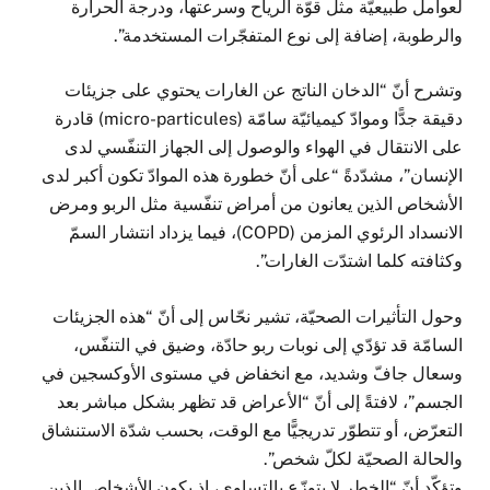
لعوامل طبيعيّة مثل قوّة الرياح وسرعتها، ودرجة الحرارة
والرطوبة، إضافة إلى نوع المتفجّرات المستخدمة”.
وتشرح أنّ “الدخان الناتج عن الغارات يحتوي على جزيئات
دقيقة جدًّا وموادّ كيميائيّة سامّة (micro-particules) قادرة
على الانتقال في الهواء والوصول إلى الجهاز التنفّسي لدى
الإنسان”، مشدّدةً “على أنّ خطورة هذه الموادّ تكون أكبر لدى
الأشخاص الذين يعانون من أمراض تنفّسية مثل الربو ومرض
الانسداد الرئوي المزمن (COPD)، فيما يزداد انتشار السمّ
وكثافته كلما اشتدّت الغارات”.
وحول التأثيرات الصحيّة، تشير نحّاس إلى أنّ “هذه الجزيئات
السامّة قد تؤدّي إلى نوبات ربو حادّة، وضيق في التنفّس،
وسعال جافّ وشديد، مع انخفاض في مستوى الأوكسجين في
الجسم”، لافتةً إلى أنّ “الأعراض قد تظهر بشكل مباشر بعد
التعرّض، أو تتطوّر تدريجيًّا مع الوقت، بحسب شدّة الاستنشاق
والحالة الصحيّة لكلّ شخص”.
وتؤكّد أنّ “الخطر لا يتوزّع بالتساوي، إذ يكون الأشخاص الذين