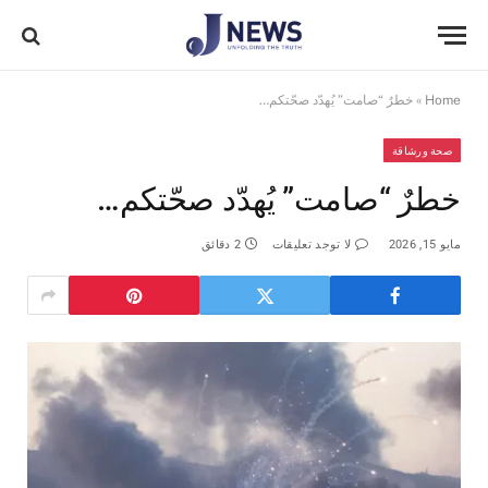
Home
»
خطرٌ “صامت” يُهدّد صحّتكم…
صحة ورشاقة
خطرٌ “صامت” يُهدّد صحّتكم…
مايو 15, 2026
لا توجد تعليقات
2 دقائق