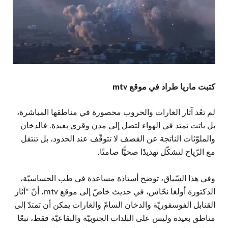
كتبت ماريا طراد في موقع mtv
لم تعُد آثار الغارات والحروب محصورة في مناطقها المباشرة،
بل باتت تمتد في الهواء لتصل إلى مدن وقرى بعيدة. فالدخان
والملوّثات الناتجة عن القصف لا تتوقّف عند الحدود، بل تنتقل
مع الرّياح لتشكّل تهديدًا صحيًّا صامتًا.
وفي هذا السّياق، توضح أستاذة مساعدة في طب الحساسيّة،
الدكتورة أولغا نحّاس، في حديث خاصّ إلى موقع mtv، أنّ “آثار
القنابل الفوسفوريّة والدخان السامّ والغارات يمكن أن تمتدّ إلى
مناطق بعيدة وليس على البلدات الجنوبيّة والبقاعيّة فقط، تبعًا