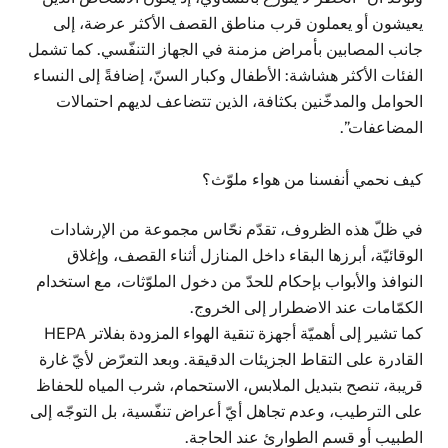
يعيشون أو يعملون قرب مناطق القصف الأكثر عرضة، إلى
جانب المصابين بأمراض مزمنة في الجهاز التنفّسي. كما تشمل
الفئات الأكثر هشاشة: الأطفال وكبار السنّ، إضافةً إلى النساء
الحوامل والمدخّنين بكثافة، الذين تتضاعف لديهم احتمالات
المضاعفات”.
كيف نحمي أنفسنا من هواء ملوّث؟
في ظلّ هذه الظروف، تقدّم نحّاس مجموعة من الإرشادات
الوقائيّة، أبرزها البقاء داخل المنازل أثناء القصف، وإغلاق
النوافذ والأبواب بإحكام للحدّ من دخول الملوّثات، مع استخدام
الكمّامات عند الاضطرار إلى الخروج.
كما تشير إلى أهميّة أجهزة تنقية الهواء المزودة بفلاتر HEPA
القادرة على التقاط الجزيئات الدقيقة. وبعد التعرّض لأيّ غارة
قريبة، تنصح بتبديل الملابس، الاستحمام، شرب المياه للحفاظ
على الترطيب، وعدم تجاهل أيّ أعراض تنفّسية، بل التوجّه إلى
الطبيب أو قسم الطوارئ عند الحاجة.