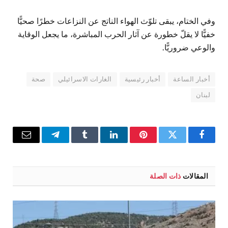
وفي الختام، يبقى تلوّث الهواء الناتج عن النزاعات خطرًا صحيًّا
خفيًّا لا يقلّ خطورة عن آثار الحرب المباشرة، ما يجعل الوقاية
والوعي ضروريًّا.
أخبار الساعة
أخبار رئيسية
الغارات الاسرائيلي
صحة
لبنان
فيسبوك
تويتر
بينتيريست
لينكدإن
Tumblr
تيلقرام
البريد
الإلكترو
المقالات
ذات الصلة