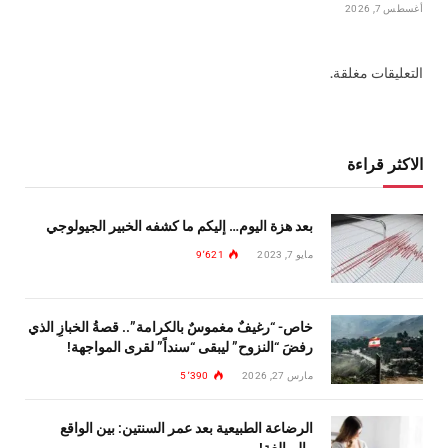
أغسطس 7, 2026
التعليقات مغلقة.
الاكثر قراءة
بعد هزة اليوم… إليكم ما كشفه الخبير الجيولوجي
مايو 7, 2023
9٬621
خاص- “رغيفٌ مغموسٌ بالكرامة”.. قصةُ الخبازِ الذي
رفضَ “النزوح” ليبقى “سنداً” لقرى المواجهة!
مارس 27, 2026
5٬390
الرضاعة الطبيعية بعد عمر السنتين: بين الواقع