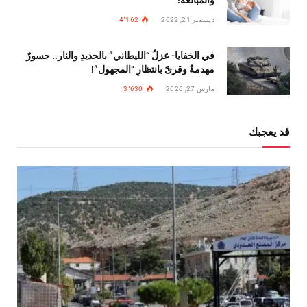
والمبالغة!
ديسمبر 21, 2022
4٬162
في الخفايا- عزلُ “الليطاني” بالحديدِ والنار.. جسورٌ
مهدمةٌ وقرىً بانتظارِ “المجهول”!
مارس 27, 2026
3٬630
قد يعجبك