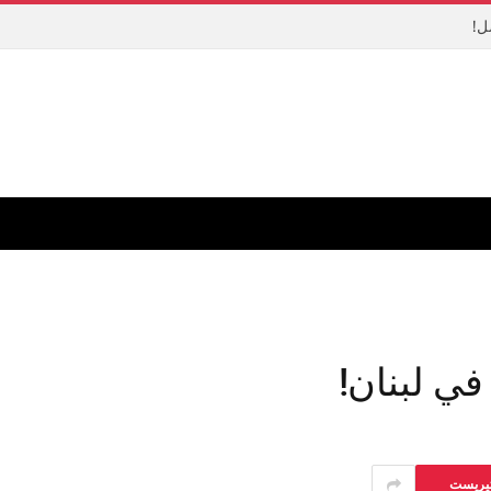
ل!
في لبنان!
تيريست