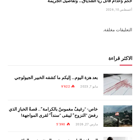
حكم بإعدام قاتل ريا الشدياق… وتفاصيل الجريمة
أغسطس 10, 2026
التعليقات مغلقة.
الاكثر قراءة
بعد هزة اليوم… إليكم ما كشفه الخبير الجيولوجي
مايو 7, 2023
9٬622
خاص- “رغيفٌ مغموسٌ بالكرامة”.. قصةُ الخبازِ الذي
رفضَ “النزوح” ليبقى “سنداً” لقرى المواجهة!
مارس 27, 2026
5٬390