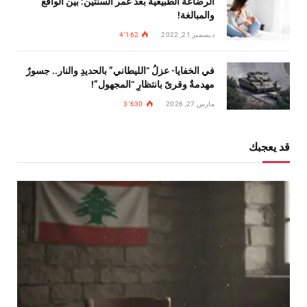
الرضاعة الطبيعية بعد عمر السنتين: بين الواقع
والمبالغة!
ديسمبر 21, 2022
4٬162
في الخفايا- عزلُ “الليطاني” بالحديدِ والنار.. جسورٌ
مهدمةٌ وقرىً بانتظارِ “المجهول”!
مارس 27, 2026
3٬630
قد يعجبك