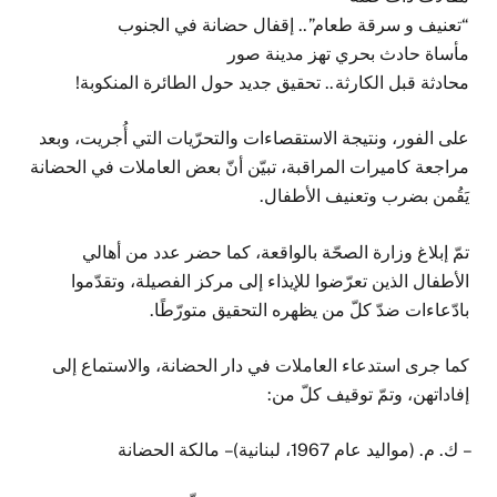
“تعنيف و سرقة طعام”.. إقفال حضانة في الجنوب
مأساة حادث بحري تهز مدينة صور
محادثة قبل الكارثة.. تحقيق جديد حول الطائرة المنكوبة!
على الفور، ونتيجة الاستقصاءات والتحرّيات التي أُجريت، وبعد
مراجعة كاميرات المراقبة، تبيّن أنّ بعض العاملات في الحضانة
يَقُمن بضرب وتعنيف الأطفال.
تمّ إبلاغ وزارة الصحّة بالواقعة، كما حضر عدد من أهالي
الأطفال الذين تعرّضوا للإيذاء إلى مركز الفصيلة، وتقدّموا
بادّعاءات ضدّ كلّ من يظهره التحقيق متورّطًا.
كما جرى استدعاء العاملات في دار الحضانة، والاستماع إلى
إفاداتهن، وتمّ توقيف كلّ من:
– ك. م. (مواليد عام 1967، لبنانية) – مالكة الحضانة