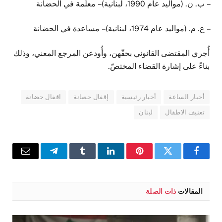
– ب. ن. (مواليد عام 1990، لبنانية) – معلّمة في الحضانة
– ع. م. (مواليد عام 1974، لبنانية) – مساعدة في الحضانة
أُجري المقتضى القانوني بحقّهن، وأُودعن المرجع المعني، وذلك
بناءً على إشارة القضاء المختصّ.
أخبار الساعة
أخبار رئيسية
إقفال حضانة
اقفال حضانة
تعنيف الاطفال
لبنان
فيسبوك
تويتر
بينتيريست
لينكدإن
Tumblr
تيلقرام
البريد
الإلكترو
المقالات
ذات الصلة