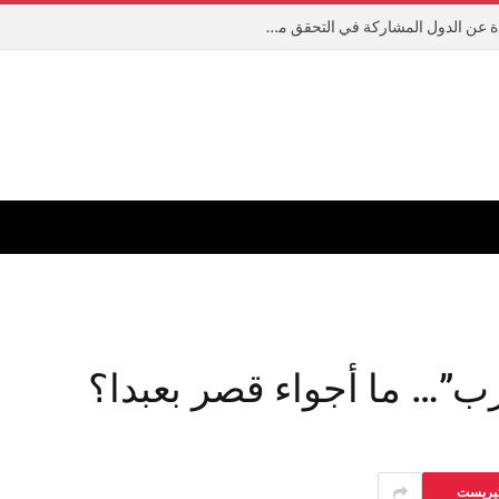
مفاجأة من كواليس روما… تفاصيل جديدة عن الدول المشاركة في التحقق من نزع سلاح حزب الله
زب”… ما أجواء قصر بعبدا؟
تيريست