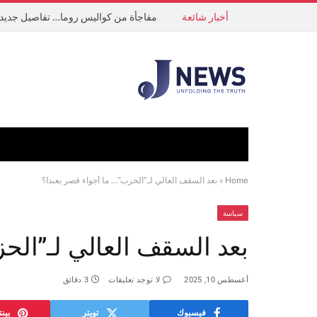
أخبار شائعة
Home
»
بعد السقف العالي لـ”الحزب”… ما أجواء قصر بعبدا؟
سياسة
بعد السقف العالي لـ”الح
أغسطس 10, 2025
لا توجد تعليقات
3 دقائق
فيسبوك
تويتر
بين