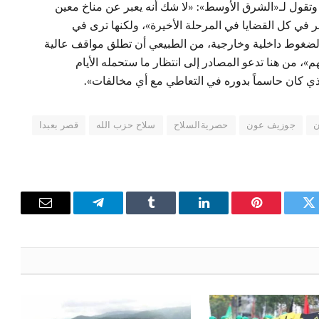
وتقول لـ«الشرق الأوسط»: «لا شك أنه يعبر عن مناخ معين
في كل القضايا في المرحلة الأخيرة»، ولكنها ترى في
لضغوط داخلية وخارجية، من الطبيعي أن تطلق مواقف عالية
م»، من هنا تدعو المصادر إلى انتظار ما ستحمله الأيام
الذي كان حاسماً بدوره في التعاطي مع أي مخالفات».
ن
جوزيف عون
حصريةالسلاح
سلاح حزب الله
قصر بعبدا
تويتر
بينتيريست
لينكدإن
Tumblr
تيلقرام
البريد
الإلكترون