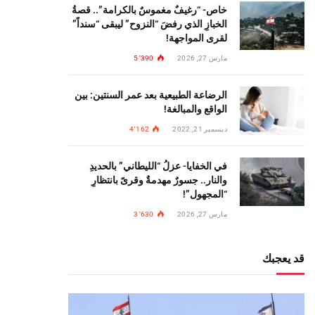
خاص- “رغيفٌ مغموسٌ بالكرامة”.. قصةُ
الخبازِ الذي رفضَ “النزوح” ليبقى “سنداً”
لقرى المواجهة!
مارس 27, 2026
5٬390
الرضاعة الطبيعية بعد عمر السنتين: بين
الواقع والمبالغة!
ديسمبر 21, 2022
4٬162
في الخفايا- عزلُ “الليطاني” بالحديدِ
والنار.. جسورٌ مهدمةٌ وقرىً بانتظارِ
“المجهول”!
مارس 27, 2026
3٬630
قد يعجبك