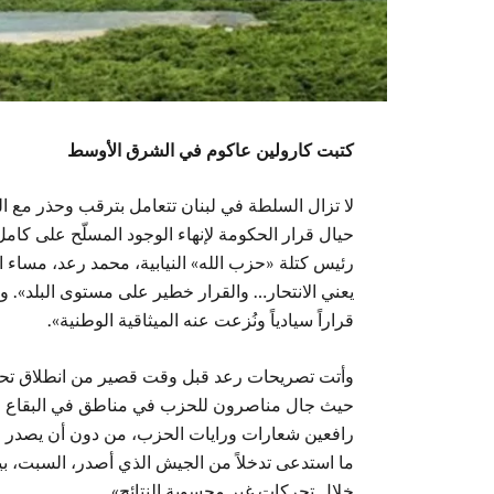
كتبت كارولين عاكوم في الشرق الأوسط
لا تزال السلطة في لبنان تتعامل بترقب وحذر مع ا
حيال قرار الحكومة لإنهاء الوجود المسلّح على كامل
رئيس كتلة «حزب الله» النيابية، محمد رعد، مساء ا
يعني الانتحار… والقرار خطير على مستوى البلد». و
قراراً سيادياً ونُزعت عنه الميثاقية الوطنية».
وأتت تصريحات رعد قبل وقت قصير من انطلاق تحر
حيث جال مناصرون للحزب في مناطق في البقاع وال
رافعين شعارات ورايات الحزب، من دون أن يصدر موق
ما استدعى تدخلاً من الجيش الذي أصدر، السبت، بيا
خلال تحركات غير محسوبة النتائج».