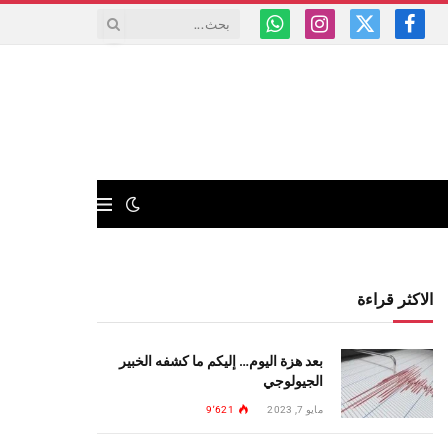
فيسبوك
X
الانستغرام
واتساب
(Twitter)
الاكثر قراءة
بعد هزة اليوم… إليكم ما كشفه الخبير
الجيولوجي
مايو 7, 2023
9٬621