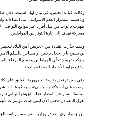
وقالت قيادة الجيش، في بيان لها، السبت، «في ظل م
ولا سيما استمرار العدو الإسرائيلي في اعتداءاته وان
ظهرت دعوات من قبل أفراد عبر مواقع التواصل الا
مفبركة تهدف إلى إثارة التوتر بين المواطنين.
وفيما حذّرت القيادة من «تعريض أمن البلاد للخطر»
لن يسمح بأي إخلال بالأمن أو مساس بالسلم الأهلي،
ويؤكد ضرورة تحلّي المواطنين وجميع الفرقاء بالم
بهدف تجاوز الأخطار المحدقة ببلدنا».
وفي حين ترفض رئاسة الجمهورية التعليق على كلا
بوصفه على أنه «كلام سياسي»، مع تأكيدها لـ«الش
متمسك به، ونحن بانتظار خطة الجيش اللبناني»، و
تقول المصادر: «حتى الآن ليس هناك مؤشرات بأنهم
من جهتها، ترى مصادر وزارية مقربة من رئاسة الجمه