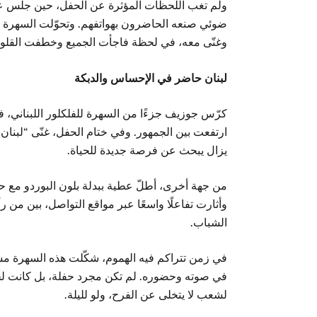
ولم تغب اللحظات المؤثرة عن الحفل، حين جلس على
ضوئي صنعه الحاضرون بهواتفهم. وتحوّلت السهرة
وغنّى معه، في لحظة فاجأت الجميع وخطفت القلو
لبنان حاضر في الإحساس والدبكة
كرّس جوزيف جزءًا من السهرة للفلكلور اللبناني، فغن
ارتفعت بين الجمهور. وفي ختام الحفل، غنّى “لبنا
يزال يبحث عن فرصة جديدة للحياة.
من جهة أخرى، أطلّ عطية ببدلة بلون البوردو مع ح
وأثارت تفاعلًا واسعًا عبر مواقع التواصل، بين من 
الشباب.
في زمن تتراكم فيه الهموم، شكّلت هذه السهرة مساح
في صوته وحضوره. لم تكن مجرد حفلة، بل كانت لحظ
لشعب لا يتخلى عن الفرح، ولو لليلة.