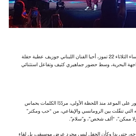
في واحدة من أجمل ليالي صيف بيروت، وتحديدًا مساء الثلاثاء 22 تموز، أحيا الفنان اللبناني جوزيف عطية حفلة
جهة البحرية، وسط حضور جماهيري كثيف وتفاعل استثنائي
ر على الموعد منذ اللحظة الأولى، مردّدًا الكلمات بحماس
التي تنقّلت بين الرومانسي والإيقاعي، من “حب ومكتر”
 “ولا ممكن”، “ألف شخص”، و”سلام”.
رحه، حتى بدا وكأن الحفل ليس مجرد عرض موسيقي، بل لقاء