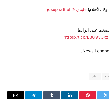
لا بالأحلام!
#لبنان
@josephattieh
لضغط على الرابط
https://t.co/E3G9V3xz
يه
لبنان
تويتر
بينتيريست
لينكدإن
Tumblr
تيلقرام
البريد
الإلكترون