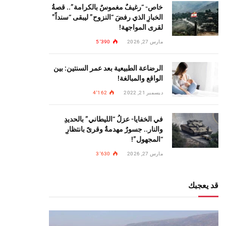
خاص- “رغيفٌ مغموسٌ بالكرامة”.. قصةُ
الخبازِ الذي رفضَ “النزوح” ليبقى “سنداً”
لقرى المواجهة!
مارس 27, 2026
5٬390
الرضاعة الطبيعية بعد عمر السنتين: بين
الواقع والمبالغة!
ديسمبر 21, 2022
4٬162
في الخفايا- عزلُ “الليطاني” بالحديدِ
والنار.. جسورٌ مهدمةٌ وقرىً بانتظارِ
“المجهول”!
مارس 27, 2026
3٬630
قد يعجبك