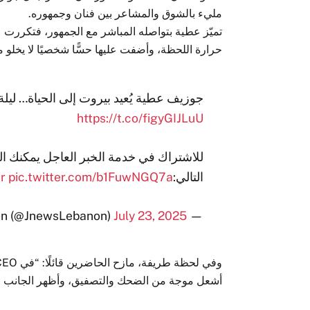
مليء بالشوق والمشاعر بين فنان وجمهوره.
تميّز عطية بتواصله المباشر مع الجمهور، فتكررت ع
حرارة اللحظة، وأضفت عليها حسًّا شخصيًا لا يخلو م
جوزيف عطية يُعيد بيروت إلى الحياة… ليلة و
https://t.co/figyGIJLuU
للاشتراك في خدمة الخبر العاجل يمكنك ا
التالي:
pic.twitter.com/b1FuwNGQ7a
r
July 23, 2025
— JNews Lebanon (@JnewsLebanon)
أشعل موجة من الضحك والتصفيق، وأظهر الجانب 