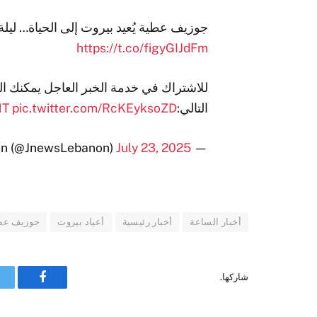
جوزيف عطية يُعيد بيروت إلى الحياة… ليلة و
https://t.co/figyGIJdFm
للاشتراك في خدمة الخبر العاجل يمكنك ا
التالي:
pic.twitter.com/RcKEyksoZD
1T
July 23, 2025
— JNews Lebanon (@JnewsLebanon)
أخبار الساعة
أخبار رئيسية
أعياد بيروت
جوزيف عط
شاركها.
فيسبوك