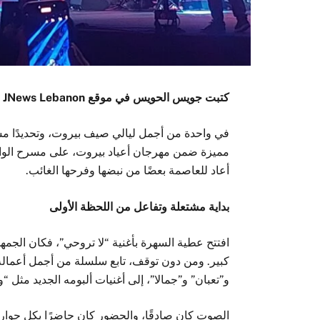
كتبت جويس الحويس في موقع JNews Lebanon
مميزة ضمن مهرجان أعياد بيروت، على مسرح الوا
أعاد للعاصمة بعضًا من نبضها وفرحها الغائب.
بداية مشتعلة وتفاعل من اللحظة الأولى
افتتح عطية السهرة بأغنية “لا تروحي”، فكان الجمهو
كبير. ومن دون توقف، تابع سلسلة من أجمل أعماله 
و”تعبان” و”جمالا”، إلى أغنيات ألبومه الجديد مثل
الصوت كان صادقًا، والحضور كان حاضرًا بكل جوا