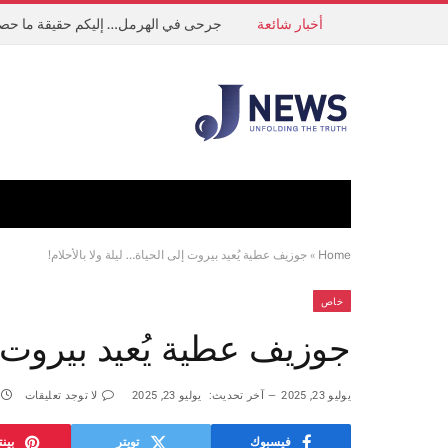
أخبار شائعة
جرحى في الهرمل… إليكم حقيقة ما حص
Home
»
جوزيف عطية يُعيد بيروت إلى الحياة… ليلة ولا بالأحلام!
خاص
جوزيف عطية يُعيد بيروت إل
يوليو 23, 2025
آخر تحديث:
يوليو 23, 2025
لا توجد تعليقات
فيسبوك
تويتر
بين