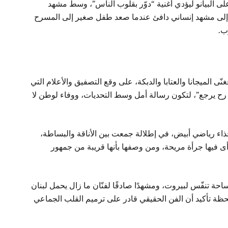
 البيانو ليؤدي أغنية “دوّر بقلوب الناس”، وسط مشهد
 إلى مشهد إنساني دافئ عندما صعد طفل صغير إلى المسرح
ب.
ّى الميجانا والعتابا والدبكة، على وقع التصفيق والأعلام التي
ن رح يرجع”، لتكون رسالة أمل وسط التحديات، ووفاء لوطن لا
ذاء رياضي أبيض، في إطلالة جمعت بين الأناقة والبساطة،
رأى فيها جرأة مريحة، ومن وصفها بأنها قريبة من جمهور
ة تنفّس لبيروت، ومشهدًا صادقًا لفنّان ما زال يحمل لبنان
ة تأكيد أن الفن الحقيقي قادر على ترميم القلب الجماعي