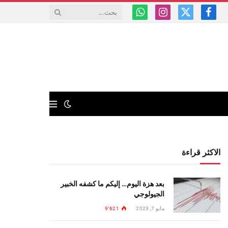
فيسبوك
X
الانستغرام
واتساب
(Twitter)
الاكثر قراءة
بعد هزة اليوم… إليكم ما كشفه الخبير
الجيولوجي
مايو 7, 2023
9٬621