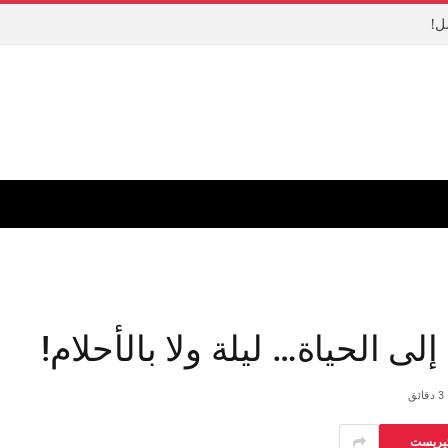
ل!
ى الحياة… ليلة ولا بالأحلام!
3 دقائق
تيريست