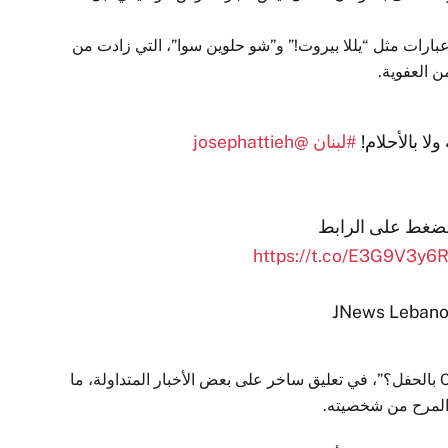
بارات مثل “يللا بيروت!” و”شو حلوين سوا”، التي زادت من
ن العفوية.
لا بالأحلام!
#لبنان
@josephattieh
لضغط على الرابط
https://t.co/E3G9V3y6R
وفي لحظة طريفة، مازح الحاضرين قائلًا: “في CEO بالحفل؟”، في تعليق ساخر على بعض الأخبار المتداولة، ما
المرح من شخصيته.