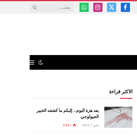
فيسبوك
X
الانستغرام
واتساب
(Twitter)
الاكثر قراءة
بعد هزة اليوم… إليكم ما كشفه الخبير
الجيولوجي
مايو 7, 2023
9٬621