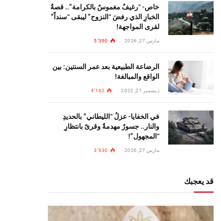
خاص- “رغيفٌ مغموسٌ بالكرامة”.. قصةُ
الخبازِ الذي رفضَ “النزوح” ليبقى “سنداً”
لقرى المواجهة!
مارس 27, 2026
5٬390
الرضاعة الطبيعية بعد عمر السنتين: بين
الواقع والمبالغة!
ديسمبر 21, 2022
4٬162
في الخفايا- عزلُ “الليطاني” بالحديدِ
والنار.. جسورٌ مهدمةٌ وقرىً بانتظارِ
“المجهول”!
مارس 27, 2026
3٬630
قد يعجبك