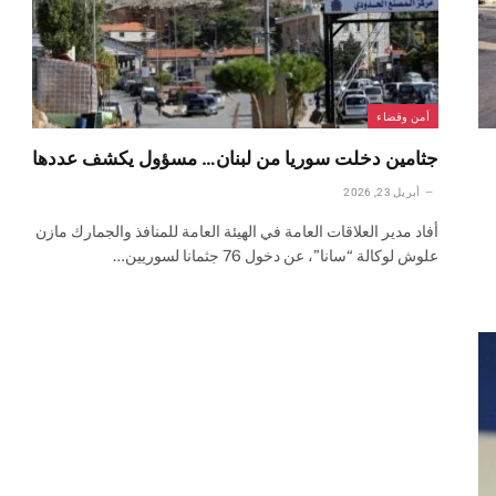
أمن وقضاء
جثامين دخلت سوريا من لبنان… مسؤول يكشف عددها
أبريل 23, 2026
أفاد مدير العلاقات العامة في الهيئة العامة للمنافذ والجمارك مازن
علوش لوكالة “سانا”، عن دخول 76 جثمانا لسوريين…