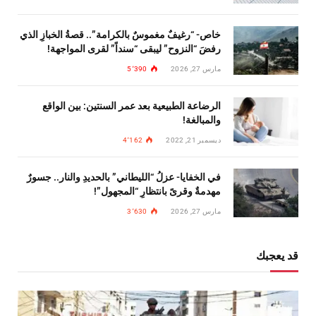
خاص- “رغيفٌ مغموسٌ بالكرامة”.. قصةُ الخبازِ الذي
رفضَ “النزوح” ليبقى “سنداً” لقرى المواجهة!
مارس 27, 2026
5٬390
الرضاعة الطبيعية بعد عمر السنتين: بين الواقع
والمبالغة!
ديسمبر 21, 2022
4٬162
في الخفايا- عزلُ “الليطاني” بالحديدِ والنار.. جسورٌ
مهدمةٌ وقرىً بانتظارِ “المجهول”!
مارس 27, 2026
3٬630
قد يعجبك