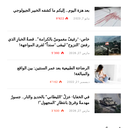
بعد هزة اليوم… إليكم ما كشفه الخبير الجيولوجي
مايو 7, 2023
9٬622
خاص- “رغيفٌ مغموسٌ بالكرامة”.. قصةُ الخبازِ الذي
رفضَ “النزوح” ليبقى “سنداً” لقرى المواجهة!
مارس 27, 2026
5٬390
الرضاعة الطبيعية بعد عمر السنتين: بين الواقع
والمبالغة!
ديسمبر 21, 2022
4٬162
في الخفايا- عزلُ “الليطاني” بالحديدِ والنار.. جسورٌ
مهدمةٌ وقرىً بانتظارِ “المجهول”!
مارس 27, 2026
3٬630