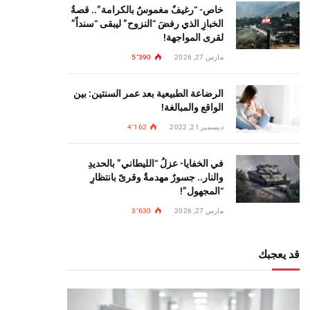
خاص- “رغيفٌ مغموسٌ بالكرامة”.. قصةُ
الخبازِ الذي رفضَ “النزوح” ليبقى “سنداً”
لقرى المواجهة!
مارس 27, 2026
5٬390
الرضاعة الطبيعية بعد عمر السنتين: بين
الواقع والمبالغة!
ديسمبر 21, 2022
4٬162
في الخفايا- عزلُ “الليطاني” بالحديدِ
والنار.. جسورٌ مهدمةٌ وقرىً بانتظارِ
“المجهول”!
مارس 27, 2026
3٬630
قد يعجبك