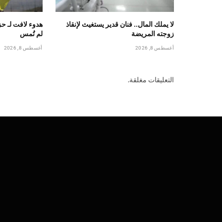
لا يملك المال.. فنان قدير يستغيث لإنقاذ
هدوء لافت لـ ح
زوجته المريضة
لم تُمس
أغسطس 8, 2026
أغسطس 8, 2026
التعليقات مغلقة.