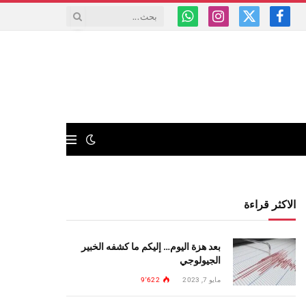
فيسبوك
X
الانستغرام
واتساب
(Twitter)
الاكثر قراءة
بعد هزة اليوم… إليكم ما كشفه الخبير
الجيولوجي
مايو 7, 2023
9٬622