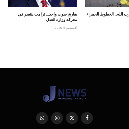
زب الله.. الخطوط الحمراء
بفارق صوت واحد… ترامب ينتصر في
معركة وزارة العدل
أغسطس 8, 2026
فيسبوك
X
الانستغرام
واتساب
(Twitter)