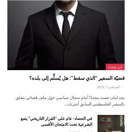
أمن وقضاء
قضيّة السفير “الذي سقط”: هل يُسلَّم إلى بلده؟
أغسطس 7, 2026
يجد لبنان نفسه مجددًا أمام سجال سياسي حول ملف قضائي يتعلق
بالسفير الفلسطيني السابق أشرف…
في الحصاد- عام على “القرار التاريخي” يضع
الشرعية تحت الامتحان الأقسى