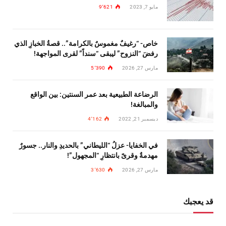
مايو 7, 2023
9٬621
خاص- “رغيفٌ مغموسٌ بالكرامة”.. قصةُ الخبازِ الذي
رفضَ “النزوح” ليبقى “سنداً” لقرى المواجهة!
مارس 27, 2026
5٬390
الرضاعة الطبيعية بعد عمر السنتين: بين الواقع
والمبالغة!
ديسمبر 21, 2022
4٬162
في الخفايا- عزلُ “الليطاني” بالحديدِ والنار.. جسورٌ
مهدمةٌ وقرىً بانتظارِ “المجهول”!
مارس 27, 2026
3٬630
قد يعجبك