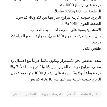
درجة على ارتفاع 1000 متر.
الرطوبة: بين 60 و95% ساحلاً.
الرياح: جنوبية غربية تتراوح سرعتها بين 20 و40 كم/س.
الضغط الجوي: 1019 hPa.
الانقشاع: يسوء على المرتفعات بسبب الضباب.
حال البحر: مرتفع الموج (130 سم)، وحرارة سطح المياه 23
درجة.
طقس الثلاثاء:
يتجه الطقس نحو الاستقرار ويكون غائماً جزئياً مع احتمال رذاذ
محلي. تتراوح درجات الحرارة بين 15 و21 درجة ساحلاً، 7 و18
درجة بقاعاً، و8 و15 درجة على ارتفاع 1000 متر، فيما تكون
الرياح جنوبية غربية سرعتها بين 10 و40 كم/س
أخبار الساعة
أمطار
الارصاد الجوية
الطقس
لبنان