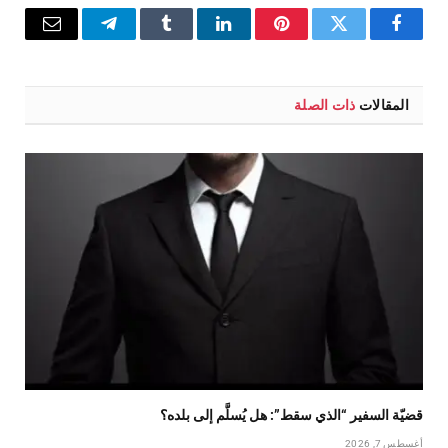
فيسبوك
تويتر
بينتيريست
لينكدإن
Tumblr
تيلقرام
البريد
الإلكترو
المقالات
ذات الصلة
قضيّة السفير “الذي سقط”: هل يُسلَّم إلى بلده؟
أغسطس 7, 2026