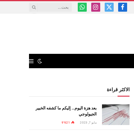
فيسبوك
X
الانستغرام
واتساب
(Twitter)
الاكثر قراءة
بعد هزة اليوم… إليكم ما كشفه الخبير
الجيولوجي
مايو 7, 2023
9٬621