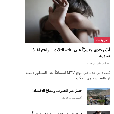
أمن وقضاء
أبٌ يعتدي جنسيّاً على بناته الثلاث… واعترافاتٌ
صادمة
أغسطس 7, 2026
كتب داني حداد في موقع MTV استثنائيّاً، هذه السطور لا صلة
لها بالسياسة. هي تتحدّث…
جسرٌ عبر الحدود… ومفتاحٌ للاقتصاد!
أغسطس 7, 2026