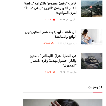
خاص- “رغيفٌ مغموسٌ بالكرامة”.. قصةُ
الخبازِ الذي رفضَ “النزوح” ليبقى “سنداً”
لقرى المواجهة!
مارس 27, 2026
5٬390
الرضاعة الطبيعية بعد عمر السنتين: بين
الواقع والمبالغة!
ديسمبر 21, 2022
4٬162
في الخفايا- عزلُ “الليطاني” بالحديدِ
والنار.. جسورٌ مهدمةٌ وقرىً بانتظارِ
“المجهول”!
مارس 27, 2026
3٬630
قد يعجبك