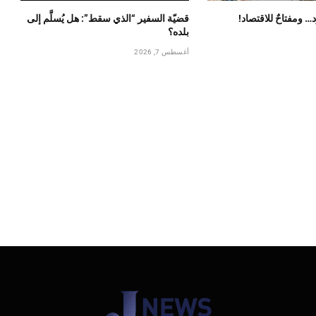
… ومفتاحٌ للاقتصاد!
قضيّة السفير “الذي سقط”: هل يُسلَّم إلى
بلده؟
أغسطس 7, 2026