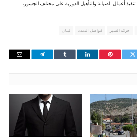
تنفيذ أعمال الصيانة والتأهيل الدورية على مختلف الجسور،
حركة السير
فواصل التمدد
لبنان
تويتر
بينتيريست
لينكدإن
Tumblr
تيلقرام
البريد
الإلكترون