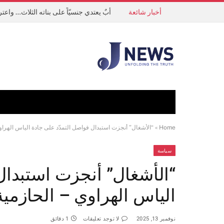
أخبار شائعة
أبٌ يعتدي جنسيّاً على بناته الثلاث… واعت
Home
»
“الأشغال” أنجزت استبدال فواصل التمدّد على جادة الياس الهراوي
سياسة
“الأشغال” أنجزت استبدال
الياس الهراوي – الحازمية
نوفمبر 13, 2025
لا توجد تعليقات
1 دقائق