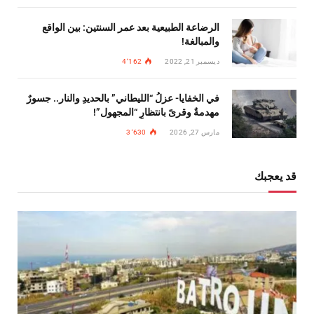
الرضاعة الطبيعية بعد عمر السنتين: بين الواقع
والمبالغة!
ديسمبر 21, 2022
4٬162
في الخفايا- عزلُ “الليطاني” بالحديدِ والنار.. جسورٌ
مهدمةٌ وقرىً بانتظارِ “المجهول”!
مارس 27, 2026
3٬630
قد يعجبك