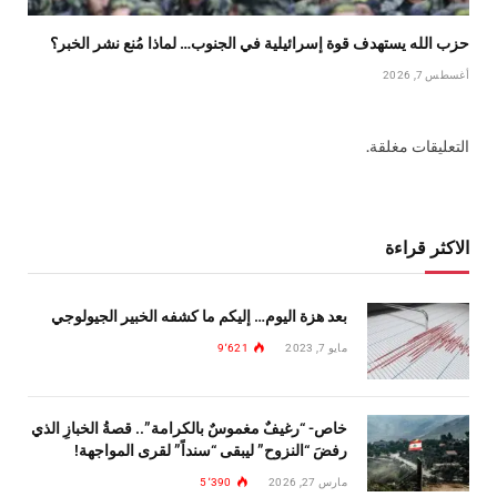
حزب الله يستهدف قوة إسرائيلية في الجنوب… لماذا مُنع نشر الخبر؟
أغسطس 7, 2026
التعليقات مغلقة.
الاكثر قراءة
بعد هزة اليوم… إليكم ما كشفه الخبير الجيولوجي
مايو 7, 2023
9٬621
خاص- “رغيفٌ مغموسٌ بالكرامة”.. قصةُ الخبازِ الذي
رفضَ “النزوح” ليبقى “سنداً” لقرى المواجهة!
مارس 27, 2026
5٬390