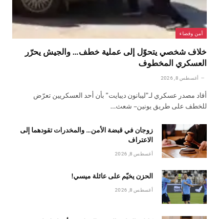
أمن وقضاء
خلاف شخصي يتحوّل إلى عملية خطف… والجيش يحرّر
العسكري المخطوف
أغسطس 8, 2026
أفاد مصدر عسكري لـ”ليبانون ديبايت” بأن أحد العسكريين تعرّض
للخطف على طريق يونين – شعث…
زوجان في قبضة الأمن… والمخدرات تقودهما إلى
الاعتراف
أغسطس 8, 2026
الحزن يخيّم على عائلة ميسي!
أغسطس 8, 2026