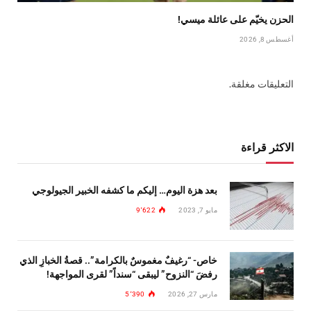
الحزن يخيّم على عائلة ميسي!
أغسطس 8, 2026
التعليقات مغلقة.
الاكثر قراءة
بعد هزة اليوم… إليكم ما كشفه الخبير الجيولوجي
مايو 7, 2023
9٬622
خاص- “رغيفٌ مغموسٌ بالكرامة”.. قصةُ الخبازِ الذي
رفضَ “النزوح” ليبقى “سنداً” لقرى المواجهة!
مارس 27, 2026
5٬390