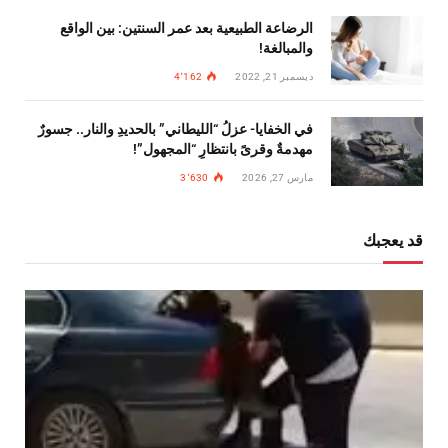
الرضاعة الطبيعية بعد عمر السنتين: بين الواقع
والمبالغة!
ديسمبر 21, 2022
4٬162
في الخفايا- عزلُ “الليطاني” بالحديدِ والنار.. جسورٌ
مهدمةٌ وقرىً بانتظارِ “المجهول”!
مارس 27, 2026
3٬630
قد يعجبك