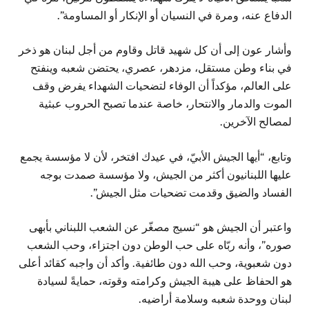
الدفاع عنه، ومرة في النسيان أو الإنكار أو المساومة”.
وأشار عون إلى أن كل شهيد قاتل وقاوم من أجل لبنان هو ذخر
في بناء وطن مستقل، مزدهر، عصري، يحتضن شعبه وينفتح
على العالم، مؤكداً أن الوفاء لتضحيات الشهداء يفرض وقف
الموت والدمار والانتحار، خاصة عندما تصبح الحروب عبثية
لمصالح الآخرين.
وتابع، “أيها الجيش الأبيّ، في عيدك افتخر، لأن لا مؤسسة يجمع
عليها اللبنانيون أكثر من الجيش، ولا مؤسسة صمدت بوجه
الفساد والضيق وقدمت تضحيات مثل الجيش”.
واعتبر أن الجيش هو “نسيج مصغّر عن الشعب اللبناني بأبهى
صوره”، وأنه ربّاه على حب الوطن دون اجتزاء، وحب الشعب
دون شعبوية، وحب الله دون طائفية. وأكد أن واجبه كقائد أعلى
هو الحفاظ على هيبة الجيش وكرامته وقوته، حمايةً لسيادة
لبنان ووحدة شعبه وسلامة أراضيه.