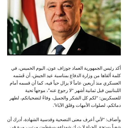
أكد رئيس الجمهورية العماد جوزاف عون، اليوم الخميس، في
كلمة ألقاها من وزارة الدفاع بمناسبة عيد الجيش، أن قَسَمه
العسكري منذ أربعين عاماً لا يزال حياً فيه، كما أن قسمه أمام
اللبنانيين قبل ثمانية أشهر “لا رجوع عنه”، موجهاً تحية
للعسكريين: “لكم كل الشكر والجميل، وفاءً لتضحياتكم، لطهر
دمائكم، لصلوات الأمهات وقلق الآباء”.
وأضاف: “لأني أعرف معنى التضحية وقدسية الشهادة، أدرك أن
شعباً يستحق الحياة لا يترك شهداءه يسقطون مرتين، مرة في