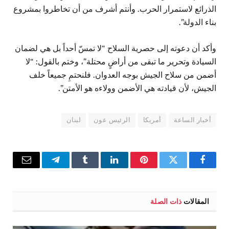
الذرائع لاستمرار الحرب. وأنتم أشرف من أن تخاطروا بمشروع
بناء الدولة”.
وأكد أن دعوته إلى حصرية السلاح “لا تمسّ أحداً بل هي لضمان
السيادة وتحرير ما تبقى من أراضٍ محتلة”، وختم بالقول: “لا
أضمن من سلاح الجيش بوجه العدوان. فلنحتمِ جميعاً خلف
الجيش، لأن قيادته هي الأضمن وولاءه هو الأمتن”.
أخبار الساعة
أمريكا
الرئيس عون
لبنان
فيسبوك
تويتر
بينتيريست
لينكدإن
Tumblr
تيلقرام
البريد
الإلكترو
المقالات
ذات الصلة