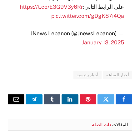
على الرابط التالي:
https://t.co/E3G9V3y6Rr
pic.twitter.com/gDgK87i4Qa
— JNews Lebanon (@JnewsLebanon)
January 13, 2025
أخبار الساعة
أخبار رئيسية
فيسبوك
تويتر
بينتيريست
لينكدإن
Tumblr
تيلقرام
البريد
الإلكترو
المقالات
ذات الصلة