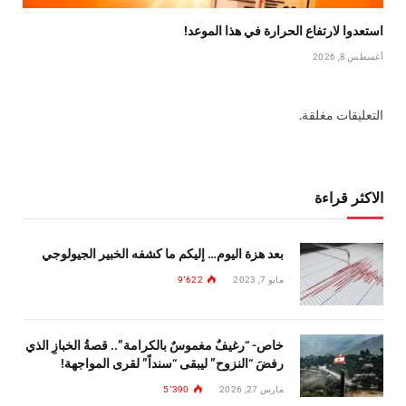
استعدوا لارتفاع الحرارة في هذا الموعد!
أغسطس 8, 2026
التعليقات مغلقة.
الاكثر قراءة
بعد هزة اليوم… إليكم ما كشفه الخبير الجيولوجي
مايو 7, 2023
9٬622
خاص- “رغيفٌ مغموسٌ بالكرامة”.. قصةُ الخبازِ الذي
رفضَ “النزوح” ليبقى “سنداً” لقرى المواجهة!
مارس 27, 2026
5٬390