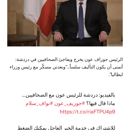
الرئيس جوزاف عون يخرج ويفاجئ الصحافيين في دردشة:
أتمنى أن يكون التأليف سلساً..”وبعدني مسكّر مع رئيس وزراء
ايطاليا”.
بالفيديو: دردشة للرئيس عون مع الصحافيين…
ماذا قال فيها؟
#جوزيف_عون
#نواف_سلام
https://t.co/riaFTPU4p9
للاشتراك في خدمة الخبر العاجل يمكنك الضغط