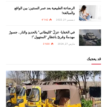
الرضاعة الطبيعية بعد عمر السنتين: بين الواقع
والمبالغة!
ديسمبر 21, 2022
4٬162
في الخفايا- عزلُ “الليطاني” بالحديدِ والنار.. جسورٌ
مهدمةٌ وقرىً بانتظارِ “المجهول”!
مارس 27, 2026
3٬630
قد يعجبك