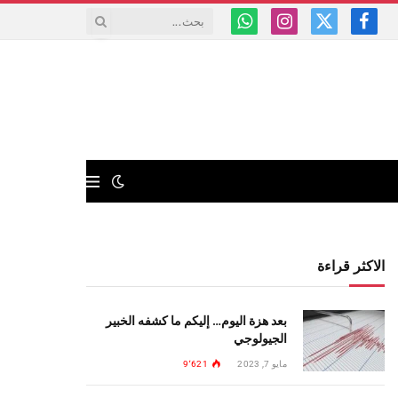
فيسبوك
X
الانستغرام
واتساب
(Twitter)
الاكثر قراءة
بعد هزة اليوم… إليكم ما كشفه الخبير
الجيولوجي
مايو 7, 2023
9٬621