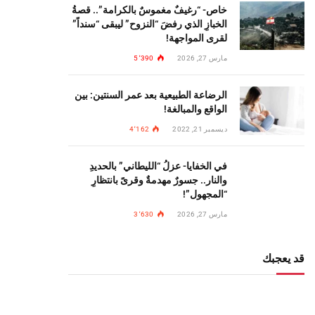
خاص- “رغيفٌ مغموسٌ بالكرامة”.. قصةُ
الخبازِ الذي رفضَ “النزوح” ليبقى “سنداً”
لقرى المواجهة!
مارس 27, 2026
5٬390
الرضاعة الطبيعية بعد عمر السنتين: بين
الواقع والمبالغة!
ديسمبر 21, 2022
4٬162
في الخفايا- عزلُ “الليطاني” بالحديدِ
والنار.. جسورٌ مهدمةٌ وقرىً بانتظارِ
“المجهول”!
مارس 27, 2026
3٬630
قد يعجبك