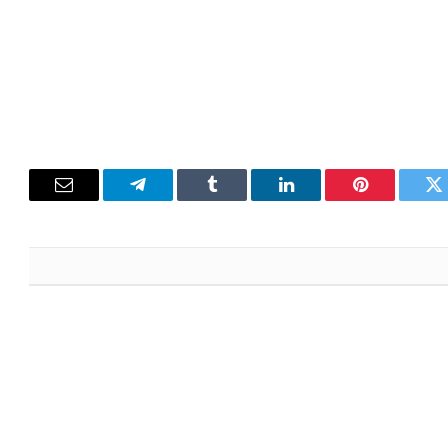
تويتر
بينتيريست
لينكدإن
Tumblr
تيلقرام
البريد
الإلكترون