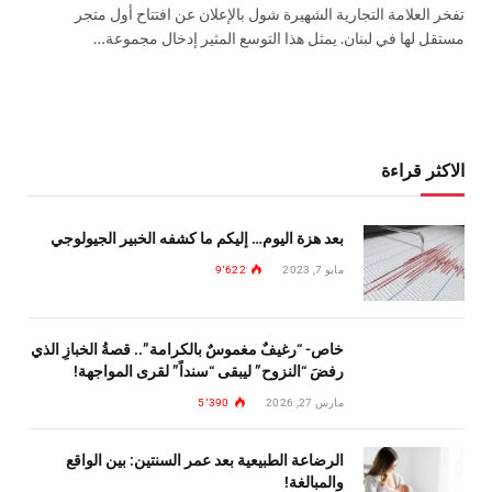
تفخر العلامة التجارية الشهيرة شول بالإعلان عن افتتاح أول متجر
مستقل لها في لبنان. يمثل هذا التوسع المثير إدخال مجموعة…
الاكثر قراءة
بعد هزة اليوم… إليكم ما كشفه الخبير الجيولوجي
مايو 7, 2023
9٬622
خاص- “رغيفٌ مغموسٌ بالكرامة”.. قصةُ الخبازِ الذي
رفضَ “النزوح” ليبقى “سنداً” لقرى المواجهة!
مارس 27, 2026
5٬390
الرضاعة الطبيعية بعد عمر السنتين: بين الواقع
والمبالغة!