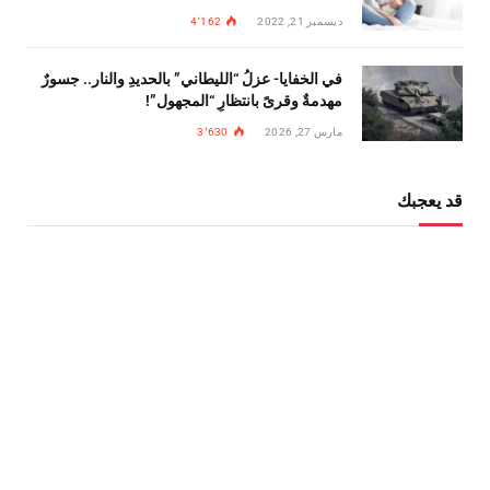
ديسمبر 21, 2022
4٬162
في الخفايا- عزلُ “الليطاني” بالحديدِ والنار.. جسورٌ
مهدمةٌ وقرىً بانتظارِ “المجهول”!
مارس 27, 2026
3٬630
قد يعجبك