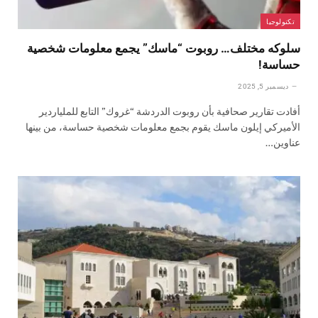
تكنولوجيا
سلوكه مختلف… روبوت “ماسك” يجمع معلومات شخصية
حساسة!
ديسمبر 5, 2025
أفادت تقارير صحافية بأن روبوت الدردشة “غروك” التابع للملياردير
الأميركي إيلون ماسك يقوم بجمع معلومات شخصية حساسة، من بينها
عناوين…