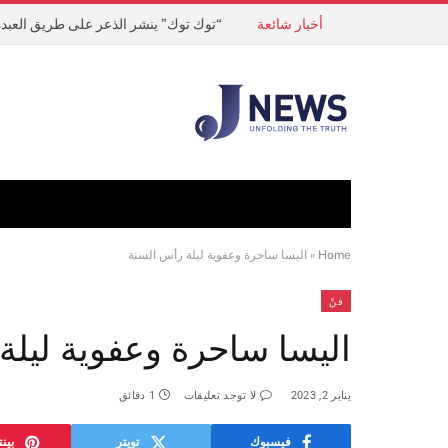
أخبار شائعة
“توك توك” ينشر الذعر على طريق العبدة
Home
»
اليسا ساحرة وعفوية ليلة رأس السنة
فنْ
اليسا ساحرة وعفوية ليلة
يناير 2, 2023
لا توجد تعليقات
1 دقائق
فيسبوك
تويتر
بين