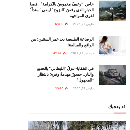
خاص- “رغيفٌ مغموسٌ بالكرامة”.. قصةُ
الخبازِ الذي رفضَ “النزوح” ليبقى “سنداً”
لقرى المواجهة!
مارس 27, 2026
5٬390
الرضاعة الطبيعية بعد عمر السنتين: بين
الواقع والمبالغة!
ديسمبر 21, 2022
4٬162
في الخفايا- عزلُ “الليطاني” بالحديدِ
والنار.. جسورٌ مهدمةٌ وقرىً بانتظارِ
“المجهول”!
مارس 27, 2026
3٬630
قد يعجبك