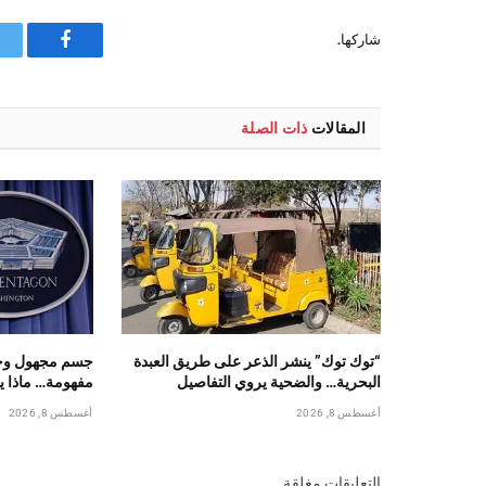
شاركها.
فيسبوك
المقالات
ذات الصلة
“توك توك” ينشر الذعر على طريق العبدة
جسم مجهول وجث
البحرية… والضحية يروي التفاصيل
مفهومة… ماذا 
أغسطس 8, 2026
أغسطس 8, 2026
التعليقات مغلقة.