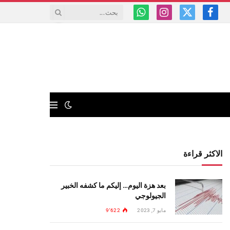
فيسبوك
X
الانستغرام
واتساب
(Twitter)
الاكثر قراءة
بعد هزة اليوم… إليكم ما كشفه الخبير
الجيولوجي
مايو 7, 2023
9٬622