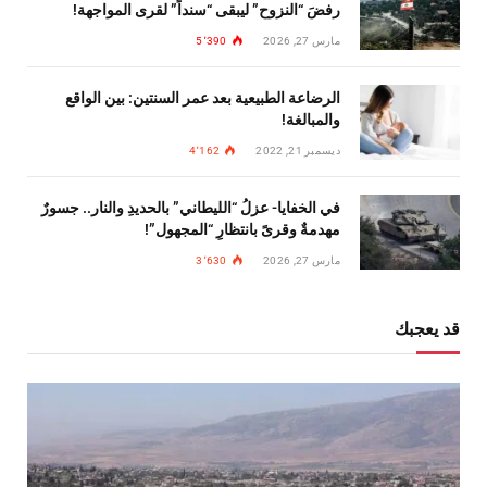
رفضَ “النزوح” ليبقى “سنداً” لقرى المواجهة!
مارس 27, 2026
5٬390
الرضاعة الطبيعية بعد عمر السنتين: بين الواقع
والمبالغة!
ديسمبر 21, 2022
4٬162
في الخفايا- عزلُ “الليطاني” بالحديدِ والنار.. جسورٌ
مهدمةٌ وقرىً بانتظارِ “المجهول”!
مارس 27, 2026
3٬630
قد يعجبك