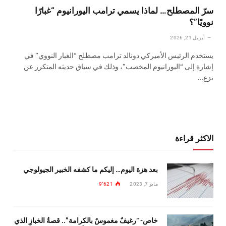
سرّ المصطلح… لماذا يسمي ترامب اليورانيوم “غبارًا
نوويًا”؟
أبريل 21, 2026
يستخدم الرئيس الأميركي دونالد ترامب مصطلح “الغبار النووي” في
إشارة إلى “اليورانيوم المخصب”، وذلك في سياق حديثه المتكرر عن
نزع…
الاكثر قراءة
بعد هزة اليوم… إليكم ما كشفه الخبير الجيولوجي
مايو 7, 2023
9٬621
خاص- “رغيفٌ مغموسٌ بالكرامة”.. قصةُ الخبازِ الذي